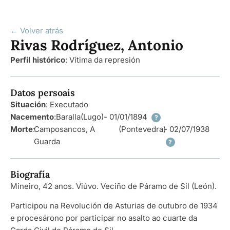
← Volver atrás
Rivas Rodríguez, Antonio
Perfil histórico
:
Vítima da represión
Datos persoais
Situación
: Executado
Nacemento
:
Baralla
(Lugo)
- 01/01/1894
?
Morte
:
Camposancos, A
(Pontevedra)
- 02/07/1938
Guarda
?
Biografía
Mineiro, 42 anos. Viúvo. Veciño de Páramo de Sil (León).
Participou na Revolución de Asturias de outubro de 1934
e procesárono por participar no asalto ao cuarte da