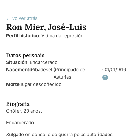
← Volver atrás
Ron Mier, José-Luis
Perfil histórico
:
Vítima da represión
Datos persoais
Situación
: Encarcerado
Nacemento
Ribadesella
:
(Principado de
- 01/01/1916
Asturias)
?
Morte
:
lugar descoñecido
Biografía
Chófer, 20 anos.
Encarcerado.
Xulgado en consello de guerra polas autoridades