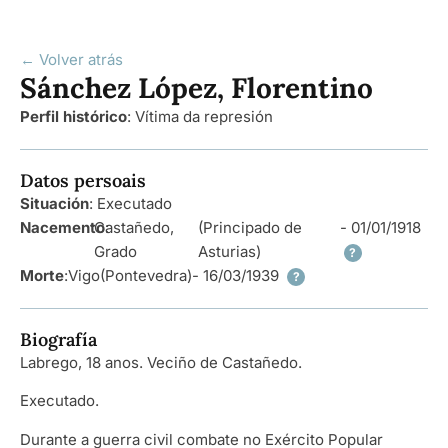
← Volver atrás
Sánchez López, Florentino
Perfil histórico
:
Vítima da represión
Datos persoais
Situación
: Executado
Nacemento
Castañedo,
:
(Principado de
- 01/01/1918
Grado
Asturias)
?
Morte
:
Vigo
(Pontevedra)
- 16/03/1939
?
Biografía
Labrego, 18 anos. Veciño de Castañedo.
Executado.
Durante a guerra civil combate no Exército Popular