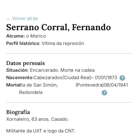
← Volver atrás
Serrano Corral, Fernando
Alcume:
o Marico
Perfil histórico
:
Vítima da represión
Datos persoais
Situación
: Encarcerado. Morte na cadea
Nacemento
:
Cabezarados
(Ciudad Real)
- 01/01/1873
?
Morte
Illa de San Simón,
:
(Pontevedra)
- 06/04/1941
Redondela
?
Biografía
Xornaleiro, 63 anos. Casado.
Militante da UXT e logo da CNT.