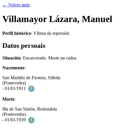
← Volver atrás
Villamayor Lázara, Manuel
Perfil histórico
:
Vítima da represión
Datos persoais
Situación
: Encarcerado. Morte na cadea
Nacemento
:
San Martiño de Fiestras, Silleda
(Pontevedra)
- 01/01/1911
?
Morte
:
Illa de San Simón, Redondela
(Pontevedra)
- 01/01/1939
?