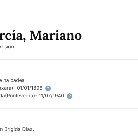
rcía, Mariano
resión
e na cadea
axara)
- 01/01/1898
?
da
(Pontevedra)
- 11/07/1940
?
 Brígida Díaz.