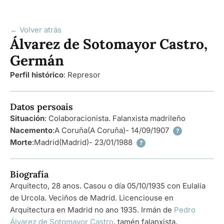
← Volver atrás
Álvarez de Sotomayor Castro,
Germán
Perfil histórico
:
Represor
Datos persoais
Situación
: Colaboracionista. Falanxista madrileño
Nacemento
:
A Coruña
(A Coruña)
- 14/09/1907
?
Morte
:
Madrid
(Madrid)
- 23/01/1988
?
Biografía
Arquitecto, 28 anos. Casou o día 05/10/1935 con Eulalia
de Urcola. Veciños de Madrid. Licenciouse en
Arquitectura en Madrid no ano 1935. Irmán de
Pedro
Álvarez de Sotomayor Castro
, tamén falanxista.