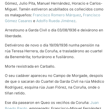
Gómez, Julio Pita, Manuel Hernández, Horacio e Carlos-
Miguel. Tamén estiveron acubillados os coñecidos como
os malagueños:
Francisco Romero Márquez
,
Francisco
Gómez Casares
e
Adolfo Rueda Jiménez
.
Arrestouno a Garda Civil o día 03/08/1936 e deixárono en
liberdade.
Detivérono de novo o día 19/09/1936 nunha pensión na
rúa Teresa Herrera, da Coruña, e trasladárono ao cuartel
da Benemérita; torturárono e fusilárono.
Morte rexistrada en Carballo.
O seu cadáver apareceu no Campo de Morgade, despois
de que o sacaran do Cuartel da Garda Civil na rúa Médico
Rodríguez, esquina rúa Juan Flórez, na Coruña, onde o
tiñan retido.
Ese día pasearon en Queo os veciños da Coruña:
Juan
Boedo Pardo
, empregado; Francisco-Miguel Fernández