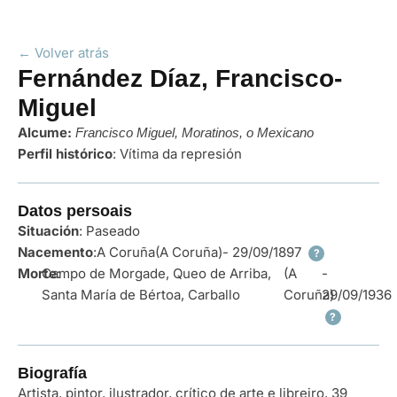
← Volver atrás
Fernández Díaz, Francisco-
Miguel
Alcume:
Francisco Miguel, Moratinos, o Mexicano
Perfil histórico
:
Vítima da represión
Datos persoais
Situación
: Paseado
Nacemento
:
A Coruña
(A Coruña)
- 29/09/1897
?
Morte
Campo de Morgade, Queo de Arriba,
:
(A
-
Santa María de Bértoa, Carballo
Coruña)
29/09/1936
?
Biografía
Artista, pintor, ilustrador, crítico de arte e libreiro, 39