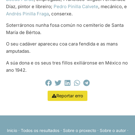
Díaz, pintor e libreiro;
Pedro Pinilla Calvete
, mecánico, e
Andrés Pinilla Fraga
, conserxe.
Soterráronos nunha fosa común no cemiterio de Santa
María de Bértoa.
O seu cadáver apareceu coa cara fendida e as mans
amputadas.
A súa dona e os seus tres fillos exiliáronse en México no
ano 1942.
Reportar erro
Inicio
·
Todos os resultados
·
Sobre o proxecto
·
Sobre o autor
·