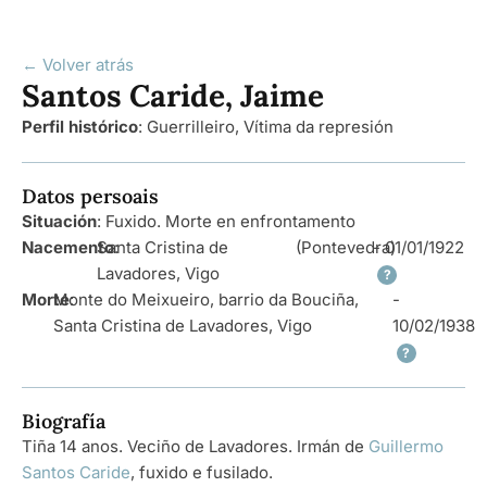
← Volver atrás
Santos Caride, Jaime
Perfil histórico
:
Guerrilleiro
,
Vítima da represión
Datos persoais
Situación
: Fuxido. Morte en enfrontamento
Nacemento
Santa Cristina de
:
(Pontevedra)
- 01/01/1922
Lavadores, Vigo
?
Morte
Monte do Meixueiro, barrio da Bouciña,
:
-
Santa Cristina de Lavadores, Vigo
10/02/1938
?
Biografía
Tiña 14 anos. Veciño de Lavadores. Irmán de
Guillermo
Santos Caride
, fuxido e fusilado.