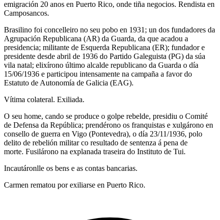
emigración 20 anos en Puerto Rico, onde tiña negocios. Rendista en
Camposancos.
Brasilino foi concelleiro no seu pobo en 1931; un dos fundadores da
Agrupación Republicana (AR) da Guarda, da que acadou a
presidencia; militante de Esquerda Republicana (ER); fundador e
presidente desde abril de 1936 do Partido Galeguista (PG) da súa
vila natal; elixírono último alcalde republicano da Guarda o día
15/06/1936 e participou intensamente na campaña a favor do
Estatuto de Autonomía de Galicia (EAG).
Vítima colateral. Exiliada.
O seu home, cando se produce o golpe rebelde, presidiu o Comité
de Defensa da República; prendérono os franquistas e xulgárono en
consello de guerra en Vigo (Pontevedra), o día 23/11/1936, polo
delito de rebelión militar co resultado de sentenza á pena de
morte. Fusilárono na explanada traseira do Instituto de Tui.
Incautáronlle os bens e as contas bancarias.
Carmen rematou por exiliarse en Puerto Rico.