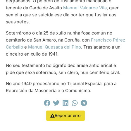
degradados. O pelotón de fusilamento mandábao o
tenente da Garda de Asalto
Manuel Valcarce Vila
, quen
semella que se suicida ese día por ter que fusilar aos
seus xefes.
Soterrárono o día 25 de xullo nunha fosa común no
cemiterio de San Amaro, na Coruña, con
Francisco Pérez
Carballo
e
Manuel Quesada del Pino
. Trasladárono a un
cinceiro en xullo de 1941.
No seu testamento hológrafo declárase anticlerical e
pide que sexa soterrado, sen clero, nun cemiterio civil.
No ano 1940 procesárono no Tribunal Especial para a
Represión da Masonería e o Comunismo.
Reportar erro