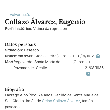
← Volver atrás
Collazo Álvarez, Eugenio
Perfil histórico
:
Vítima da represión
Datos persoais
Situación
: Paseado
Nacemento
:
San Clodio, Leiro
(Ourense)
- 01/01/1912
?
Morte
Regaverde, Santa María de
:
(Ourense)
-
Razamonde, Cenlle
21/08/1936
?
Biografía
Labrego e político, 24 anos. Veciño de Santa María de
San Clodio. Irmán de
Celso Collazo Álvarez
, tamén
paseado.