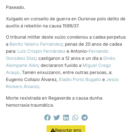
Paseado.
Xulgado en consello de guerra en Ourense polo delito de
auxilio á rebelión na causa 1599/37.
O tribunal militar deste xuízo condenou a cadea perpetua
a
Benito Veleiro Fernández
; penas de 20 anos de cadea
para:
Luis Crispín Fernández
e Antonio-
Fernando
González Díaz
; castigaron a 12 anos e un día a
Ginés
Alemparte Alén
; declararon fuxido a
Miguel Crego
Araujo
. Tamén enxuizaron, entre outras persoas, a:
Eugenio Collazo Álvarez,
Eladio Porto Bugallo
e
Jesús
Romero Álvarez
.
Morte rexistrada en Regaverde a causa dunha
hemorraxia traumática.
Reportar erro