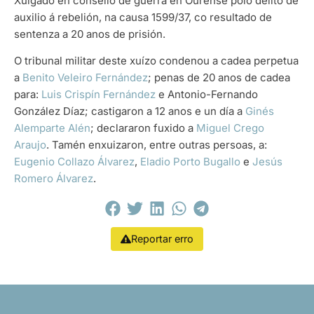
Xulgado en consello de guerra en Ourense polo delito de
auxilio á rebelión, na causa 1599/37, co resultado de
sentenza a 20 anos de prisión.
O tribunal militar deste xuízo condenou a cadea perpetua
a
Benito Veleiro Fernández
; penas de 20 anos de cadea
para:
Luis Crispín Fernández
e Antonio-Fernando
González Díaz; castigaron a 12 anos e un día a
Ginés
Alemparte Alén
; declararon fuxido a
Miguel Crego
Araujo
. Tamén enxuizaron, entre outras persoas, a:
Eugenio Collazo Álvarez
,
Eladio Porto Bugallo
e
Jesús
Romero Álvarez
.
Reportar erro