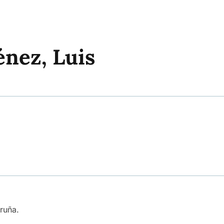
énez, Luis
ruña.