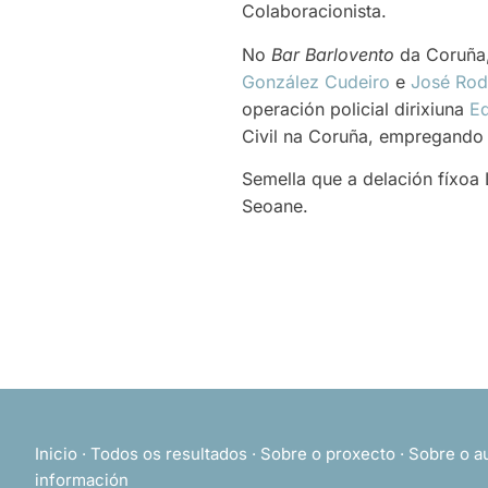
Colaboracionista.
No
Bar Barlovento
da Coruña,
González Cudeiro
e
José Rod
operación policial dirixiuna
Ed
Civil na Coruña, empregando d
Semella que a delación fíxoa 
Seoane.
Inicio
·
Todos os resultados
·
Sobre o proxecto
·
Sobre o a
información