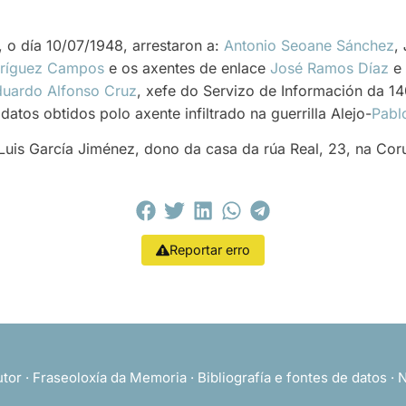
 o día 10/07/1948, arrestaron a:
Antonio Seoane Sánchez
,
ríguez Campos
e os axentes de enlace
José Ramos Díaz
e
uardo Alfonso Cruz
, xefe do Servizo de Información da 
atos obtidos polo axente infiltrado na guerrilla Alejo-
Pabl
Luis García Jiménez, dono da casa da rúa Real, 23, na Cor
Reportar erro
utor
·
Fraseoloxía da Memoria
·
Bibliografía e fontes de datos
·
N