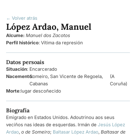
← Volver atrás
López Ardao, Manuel
Alcume:
Manuel dos Zacotos
Perfil histórico
:
Vítima da represión
Datos persoais
Situación
: Encarcerado
Nacemento
Someiro, San Vicente de Regoela,
:
(A
Cabanas
Coruña)
Morte
:
lugar descoñecido
Biografía
Emigrado en Estados Unidos. Adoutrinou aos seus
veciños nas ideas de esquerdas. Irmán de
Jesús López
Ardao
,
o de Someiro
;
Baltasar López Ardao
,
Baltasar de