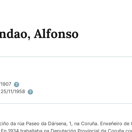
ndao, Alfonso
5/1907
?
 25/11/1958
?
Veciño da rúa Paseo da Dársena, 1, na Coruña. Enxeñeiro de
 En 1934 traballaba na Deputación Provincial da Coruña co