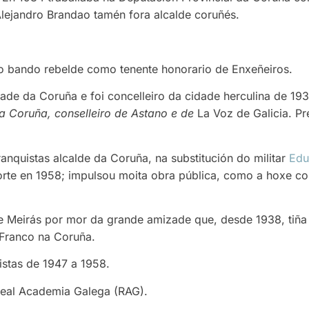
lejandro Brandao tamén fora alcalde coruñés.
u no bando rebelde como tenente honorario de Enxeñeiros.
ade da Coruña e foi concelleiro da cidade herculina de 19
 Coruña, conselleiro de Astano e de
La Voz de Galicia. Pr
nquistas alcalde da Coruña, na substitución do militar
Edu
orte en 1958; impulsou moita obra pública, como a hoxe c
 Meirás por mor da grande amizade que, desde 1938, tiñ
 Franco na Coruña.
istas de 1947 a 1958.
eal Academia Galega (RAG).