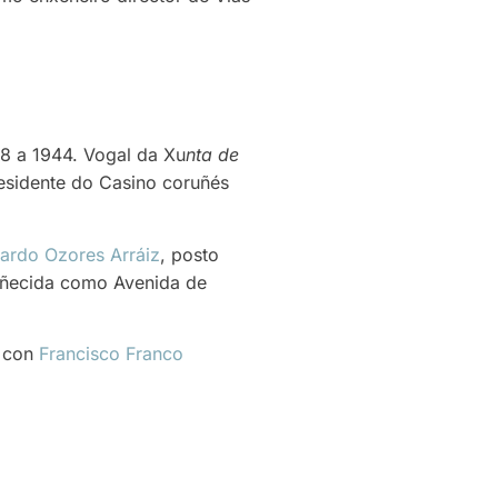
38 a 1944. Vogal da Xu
nta de
esidente do Casino coruñés
ardo Ozores Arráiz
, posto
oñecida como Avenida de
a con
Francisco Franco