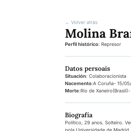
← Volver atrás
Molina Bra
Perfil histórico
:
Represor
Datos persoais
Situación
: Colaboracionista
Nacemento
:
A Coruña
- 15/0
Morte
:
Río de Xaneiro
(Brasil)
-
Biografía
Político, 29 anos. Solteiro. 
pola Universidade de Madrid.