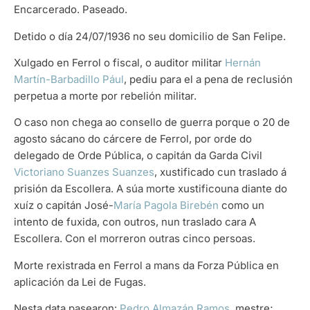
Encarcerado. Paseado.
Detido o día 24/07/1936 no seu domicilio de San Felipe.
Xulgado en Ferrol o fiscal, o auditor militar
Hernán
Martín-Barbadillo Pául
, pediu para el a pena de reclusión
perpetua a morte por rebelión militar.
O caso non chega ao consello de guerra porque o 20 de
agosto sácano do cárcere de Ferrol, por orde do
delegado de Orde Pública, o capitán da Garda Civil
Victoriano Suanzes Suanzes
, xustificado cun traslado á
prisión da Escollera. A súa morte xustificouna diante do
xuíz o capitán José-
María Pagola Birebén
como un
intento de fuxida, con outros, nun traslado cara A
Escollera. Con el morreron outras cinco persoas.
Morte rexistrada en Ferrol a mans da Forza Pública en
aplicación da Lei de Fugas.
Nesta data pasearon:
Pedro Almazán Ramos
, mestre;