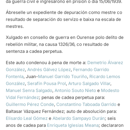
da guerra civil e ingresárono en prisión o día 15/06/1939.
Ábreselle un expediente de depuración como mestre co
resultado de separación do servizo e baixa na escala de
mestres.
Xulgado en consello de guerra en Ourense polo delito de
rebelión militar, na causa 1326/36, co resultado de
sentenza a cadea perpetua.
Este auto condenou á pena de morte a:
Demetrio Álvarez
González
,
Andrés Gálvez López
,
Fernando Garrido
Fontenla
, Juan-
Manuel Garrido Touriño
,
Ricardo Lemos
González
,
Serafín Pousa Prol
,
Arturo Salgado Villar
,
Manuel Senra Salgado
,
Antonio Souto Nieto
e
Modesto
Vidal Fernández
; penas de cadea perpetua para:
Guillermo Pérez Conde
,
Constantino Taboada Garrido
e
Baltasar Vázquez Fernández; auto de absolución para:
Elisardo Leal Gómez
e
Abelardo Sampayo Durán
; seis
anos de cadea para
Enriqueta Iglesias Meana
; declararon