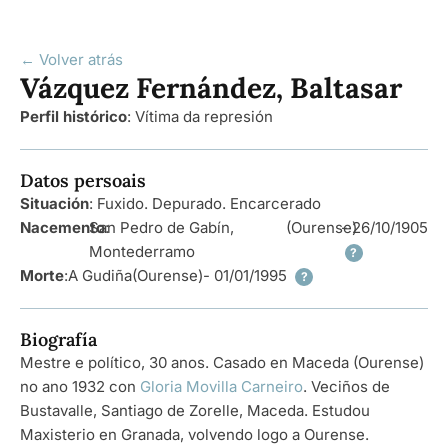
← Volver atrás
Vázquez Fernández, Baltasar
Perfil histórico
:
Vítima da represión
Datos persoais
Situación
: Fuxido. Depurado. Encarcerado
Nacemento
San Pedro de Gabín,
:
(Ourense)
- 26/10/1905
Montederramo
?
Morte
:
A Gudiña
(Ourense)
- 01/01/1995
?
Biografía
Mestre e político, 30 anos. Casado en Maceda (Ourense)
no ano 1932 con
Gloria Movilla Carneiro
. Veciños de
Bustavalle, Santiago de Zorelle, Maceda. Estudou
Maxisterio en Granada, volvendo logo a Ourense.