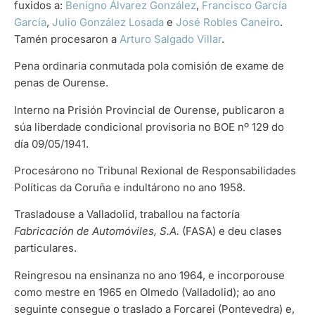
fuxidos a:
Benigno Álvarez González
,
Francisco García
García
,
Julio González Losada
e
José Robles Caneiro
.
Tamén procesaron a
Arturo Salgado Villar
.
Pena ordinaria conmutada pola comisión de exame de
penas de Ourense.
Interno na Prisión Provincial de Ourense, publicaron a
súa liberdade condicional provisoria no BOE nº 129 do
día 09/05/1941.
Procesárono no Tribunal Rexional de Responsabilidades
Políticas da Coruña e indultárono no ano 1958.
Trasladouse a Valladolid, traballou na factoría
Fabricación de Automóviles, S.A.
(FASA) e deu clases
particulares.
Reingresou na ensinanza no ano 1964, e incorporouse
como mestre en 1965 en Olmedo (Valladolid); ao ano
seguinte consegue o traslado a Forcarei (Pontevedra) e,