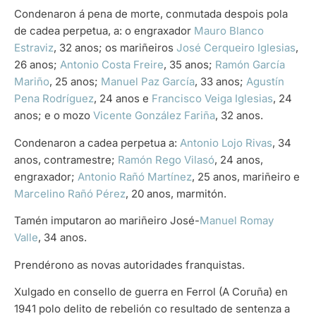
Condenaron á pena de morte, conmutada despois pola
de cadea perpetua, a: o engraxador
Mauro Blanco
Estraviz
, 32 anos; os mariñeiros
José Cerqueiro Iglesias
,
26 anos;
Antonio Costa Freire
, 35 anos;
Ramón García
Mariño
, 25 anos;
Manuel Paz García
, 33 anos;
Agustín
Pena Rodríguez
, 24 anos e
Francisco Veiga Iglesias
, 24
anos; e o mozo
Vicente González Fariña
, 32 anos.
Condenaron a cadea perpetua a:
Antonio Lojo Rivas
, 34
anos, contramestre;
Ramón Rego Vilasó
, 24 anos,
engraxador;
Antonio Rañó Martínez
, 25 anos, mariñeiro e
Marcelino Rañó Pérez
, 20 anos, marmitón.
Tamén imputaron ao mariñeiro José-
Manuel Romay
Valle
, 34 anos.
Prendérono as novas autoridades franquistas.
Xulgado en consello de guerra en Ferrol (A Coruña) en
1941 polo delito de rebelión co resultado de sentenza a