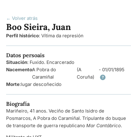
← Volver atrás
Boo Sieira, Juan
Perfil histórico
:
Vítima da represión
Datos persoais
Situación
: Fuxido. Encarcerado
Nacemento
A Pobra do
:
(A
- 01/01/1895
Caramiñal
Coruña)
?
Morte
:
lugar descoñecido
Biografía
Mariñeiro, 41 anos. Veciño de Santo Isidro de
Posmarcos, A Pobra do Caramiñal. Tripulante do buque
de transporte de guerra republicano
Mar Cantábrico
.