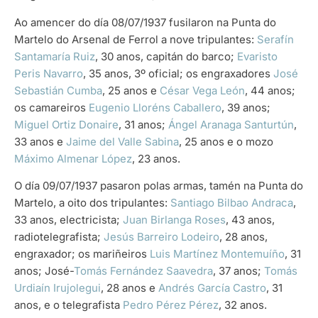
Ao amencer do día 08/07/1937 fusilaron na Punta do
Martelo do Arsenal de Ferrol a nove tripulantes:
Serafín
Santamaría Ruiz
, 30 anos, capitán do barco;
Evaristo
Peris Navarro
, 35 anos, 3º oficial; os engraxadores
José
Sebastián Cumba
, 25 anos e
César Vega León
, 44 anos;
os camareiros
Eugenio Lloréns Caballero
, 39 anos;
Miguel Ortiz Donaire
, 31 anos;
Ángel Aranaga Santurtún
,
33 anos e
Jaime del Valle Sabina
, 25 anos e o mozo
Máximo Almenar López
, 23 anos.
O día 09/07/1937 pasaron polas armas, tamén na Punta do
Martelo, a oito dos tripulantes:
Santiago Bilbao Andraca
,
33 anos, electricista;
Juan Birlanga Roses
, 43 anos,
radiotelegrafista;
Jesús Barreiro Lodeiro
, 28 anos,
engraxador; os mariñeiros
Luis Martínez Montemuíño
, 31
anos; José-
Tomás Fernández Saavedra
, 37 anos;
Tomás
Urdiaín Irujolegui
, 28 anos e
Andrés García Castro
, 31
anos, e o telegrafista
Pedro Pérez Pérez
, 32 anos.