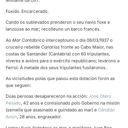
Militante da UXT.
Fuxido. Encarcerado.
Cando os sublevados prenderon o seu navío foxe e
lanzouse ao mar; recolleuno un barco francés.
Ao
Mar Cantábrico
interceptouno o día 08/03/1937 o
cruceiro rebelde
Canarias
fronte ao Cabo Maior, nas
costas de Santander (Cantabria) con 60 tripulantes,
víveres e avións para o exército republicano; levárono a
Ferrol. Á metade dos seus tripulantes fusiláronos.
As vicisitudes polas que pasou esta dotación foron as
que seguen:
Dúas persoas desapareceron na acción:
José Otero
Pesado
, 42 anos e comisionado polo Goberno na misión
(semella que asasinado e guindado ao mar) e
Cándido
Ansín
, 28 anos, engraxador.
Logrou fuxir, tirándose ao mar, o mariñeiro Juan Boo