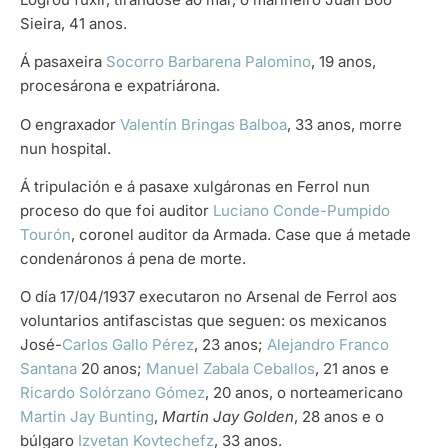
Sieira, 41 anos.
Á pasaxeira
Socorro Barbarena Palomino
, 19 anos,
procesárona e expatriárona.
O engraxador
Valentín Bringas Balboa
, 33 anos, morre
nun hospital.
Á tripulación e á pasaxe xulgáronas en Ferrol nun
proceso do que foi auditor
Luciano Conde-Pumpido
Tourón
, coronel auditor da Armada. Case que á metade
condenáronos á pena de morte.
O día 17/04/1937 executaron no Arsenal de Ferrol aos
voluntarios antifascistas que seguen: os mexicanos
José-
Carlos Gallo Pérez
, 23 anos;
Alejandro Franco
Santana
20 anos;
Manuel Zabala Ceballos
, 21 anos e
Ricardo Solórzano Gómez
, 20 anos, o norteamericano
Martin Jay Bunting
,
Martin Jay Golden
, 28 anos e o
búlgaro
Izvetan Kovtechefz
, 33 anos.