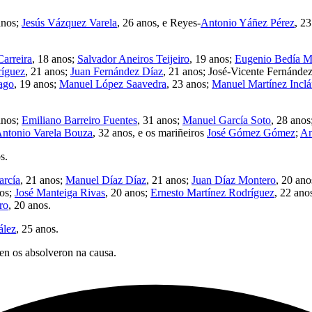
anos;
Jesús Vázquez Varela
, 26 anos, e Reyes-
Antonio Yáñez Pérez
, 2
arreira
, 18 anos;
Salvador Aneiros Teijeiro
, 19 anos;
Eugenio Bedía 
íguez
, 21 anos;
Juan Fernández Díaz
, 21 anos; José-Vicente Fernánde
ago
, 19 anos;
Manuel López Saavedra
, 23 anos;
Manuel Martínez Incl
anos;
Emiliano Barreiro Fuentes
, 31 anos;
Manuel García Soto
, 28 anos;
ntonio Varela Bouza
, 32 anos, e os mariñeiros
José Gómez Gómez
;
An
s.
rcía
, 21 anos;
Manuel Díaz Díaz
, 21 anos;
Juan Díaz Montero
, 20 ano
nos;
José Manteiga Rivas
, 20 anos;
Ernesto Martínez Rodríguez
, 22 ano
ro
, 20 anos.
ález
, 25 anos.
en os absolveron na causa.