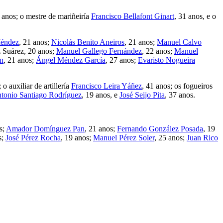
3 anos; o mestre de mariñeiría
Francisco Bellafont Ginart
, 31 anos, e o
Méndez
, 21 anos;
Nicolás Benito Aneiros
, 21 anos;
Manuel Calvo
z Suárez, 20 anos;
Manuel Gallego Fernández
, 22 anos;
Manuel
án
, 21 anos;
Ángel Méndez García
, 27 anos;
Evaristo Nogueira
 o auxiliar de artillería
Francisco Leira Yáñez
, 41 anos; os fogueiros
tonio Santiago Rodríguez
, 19 anos, e
José Seijo Pita
, 37 anos.
s;
Amador Domínguez Pan
, 21 anos;
Fernando González Posada
, 19
s;
José Pérez Rocha
, 19 anos;
Manuel Pérez Soler
, 25 anos;
Juan Rico