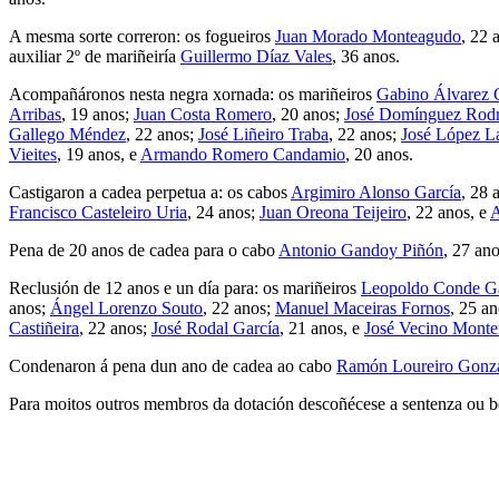
A mesma sorte correron: os fogueiros
Juan Morado Monteagudo
, 22 
auxiliar 2º de mariñeiría
Guillermo Díaz Vales
, 36 anos.
Acompañáronos nesta negra xornada: os mariñeiros
Gabino Álvarez C
Arribas
, 19 anos;
Juan Costa Romero
, 20 anos;
José Domínguez Rodr
Gallego Méndez
, 22 anos;
José Liñeiro Traba
, 22 anos;
José López L
Vieites
, 19 anos, e
Armando Romero Candamio
, 20 anos.
Castigaron a cadea perpetua a: os cabos
Argimiro Alonso García
, 28 
Francisco Casteleiro Uria
, 24 anos;
Juan Oreona Teijeiro
, 22 anos, e
A
Pena de 20 anos de cadea para o cabo
Antonio Gandoy Piñón
, 27 ano
Reclusión de 12 anos e un día para: os mariñeiros
Leopoldo Conde Ga
anos;
Ángel Lorenzo Souto
, 22 anos;
Manuel Maceiras Fornos
, 25 a
Castiñeira
, 22 anos;
José Rodal García
, 21 anos, e
José Vecino Monte
Condenaron á pena dun ano de cadea ao cabo
Ramón Loureiro Gonz
Para moitos outros membros da dotación descoñécese a sentenza ou b