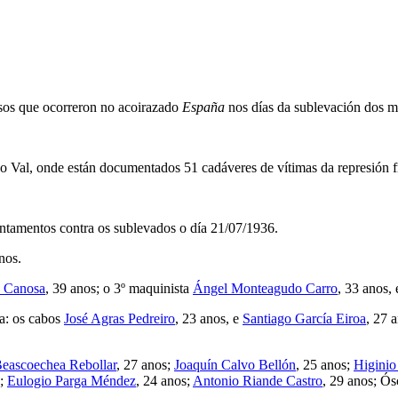
.
esos que ocorreron no acoirazado
España
nos días da sublevación dos mi
 Val, onde están documentados 51 cadáveres de vítimas da represión f
ntamentos contra os sublevados o día 21/07/1936.
nos.
s Canosa
, 39 anos; o 3º maquinista
Ángel Monteagudo Carro
, 33 anos, 
 a: os cabos
José Agras Pedreiro
, 23 anos, e
Santiago García Eiroa
, 27 
Beascoechea Rebollar
, 27 anos;
Joaquín Calvo Bellón
, 25 anos;
Higinio
s;
Eulogio Parga Méndez
, 24 anos;
Antonio Riande Castro
, 29 anos; Ós