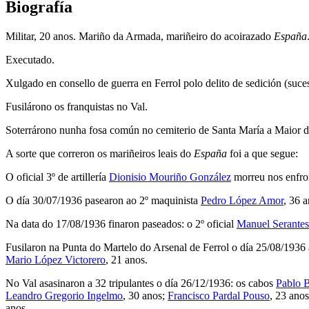
Biografía
Militar, 20 anos. Mariño da Armada, mariñeiro do acoirazado
España
Executado.
Xulgado en consello de guerra en Ferrol polo delito de sedición (suc
Fusilárono os franquistas no Val.
Soterrárono nunha fosa común no cemiterio de Santa María a Maior do
A sorte que correron os mariñeiros leais do
España
foi a que segue:
O oficial 3º de artillería
Dionisio Mouriño González
morreu nos enfro
O día 30/07/1936 pasearon ao 2º maquinista
Pedro López Amor
, 36 a
Na data do 17/08/1936 finaron paseados: o 2º oficial
Manuel Serante
Fusilaron na Punta do Martelo do Arsenal de Ferrol o día 25/08/1936
Mario López Victorero
, 21 anos.
No Val asasinaron a 32 tripulantes o día 26/12/1936: os cabos
Pablo 
Leandro Gregorio Ingelmo
, 30 anos;
Francisco Pardal Pouso
, 23 ano
anos.