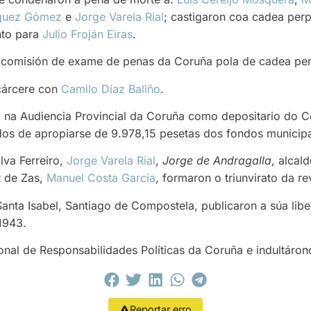
íguez Gómez
e
Jorge Varela Rial
; castigaron coa cadea per
nto para
Julio Froján Eiras
.
comisión de exame de penas da Coruña pola de cadea per
cárcere con
Camilo Díaz Baliño
.
 na Audiencia Provincial da Coruña como depositario do C
dos de apropiarse de 9.978,15 pesetas dos fondos municipa
lva Ferreiro,
Jorge Varela Rial
,
Jorge de Andragalla
, alcal
R de Zas,
Manuel Costa García
, formaron o triunvirato da r
 Santa Isabel, Santiago de Compostela, publicaron a súa lib
1943.
onal de Responsabilidades Políticas da Coruña e indultáron
Reportar erro