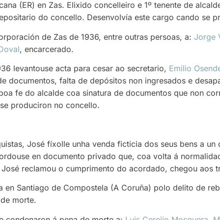
cana (ER) en Zas. Elixido concelleiro e 1º tenente de alcal
epositario do concello. Desenvolvía este cargo cando se p
poración de Zas de 1936, entre outras persoas, a:
Jorge V
Doval
, encarcerado.
36 levantouse acta para cesar ao secretario,
Emilio Osend
e documentos, falta de depósitos non ingresados e desapar
 boa fe do alcalde coa sinatura de documentos que non cor
 se produciron no concello.
uistas, José fíxolle unha venda ficticia dos seus bens a un
cordouse en documento privado que, coa volta á normalidad
s José reclamou o cumprimento do acordado, chegou aos tr
a en Santiago de Compostela (A Coruña) polo delito de reb
 de morte.
e condenaron á pena de morte a:
Luis Cereijo Mosquera
,
M