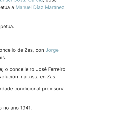
petua a
Manuel Díaz Martínez
petua.
oncello de Zas, con
Jorge
is.
de; o concelleiro José Ferreiro
evolución marxista en Zas.
erdade condicional provisoria
o no ano 1941.