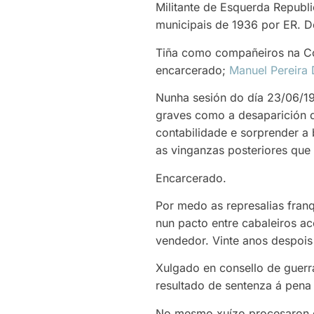
Militante de Esquerda Republi
municipais de 1936 por ER. D
Tiña como compañeiros na Cor
encarcerado;
Manuel Pereira 
Nunha sesión do día 23/06/19
graves como a desaparición d
contabilidade e sorprender a
as vinganzas posteriores que
Encarcerado.
Por medo as represalias franq
nun pacto entre cabaleiros a
vendedor. Vinte anos despoi
Xulgado en consello de guerr
resultado de sentenza á pena
No mesmo xuízo procesaron 