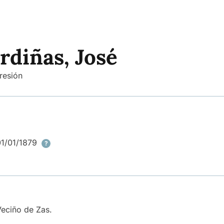
rdiñas, José
resión
01/01/1879
?
Veciño de Zas.