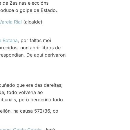
de de Zas nas eleccións
roduce o golpe de Estado.
arela Rial
(alcalde),
e Botana
, por faltas moi
ecidos, non abrir libros de
respondían. De aquí derivaron
 cuñado que era das dereitas;
e, todo volvería ao
ibunais, pero perdeuno todo.
elión, na causa 572/36, co
anuel Costa García
, José