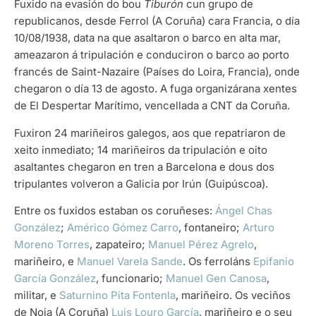
Fuxido na evasión do bou
Tiburón
cun grupo de
republicanos, desde Ferrol (A Coruña) cara Francia, o día
10/08/1938, data na que asaltaron o barco en alta mar,
ameazaron á tripulación e conduciron o barco ao porto
francés de Saint-Nazaire (Países do Loira, Francia), onde
chegaron o día 13 de agosto. A fuga organizárana xentes
de El Despertar Marítimo, vencellada a CNT da Coruña.
Fuxiron 24 mariñeiros galegos, aos que repatriaron de
xeito inmediato; 14 mariñeiros da tripulación e oito
asaltantes chegaron en tren a Barcelona e dous dos
tripulantes volveron a Galicia por Irún (Guipúscoa).
Entre os fuxidos estaban os coruñeses:
Ángel Chas
González
;
Américo Gómez Carro
, fontaneiro;
Arturo
Moreno Torres
, zapateiro;
Manuel Pérez Agrelo
,
mariñeiro, e
Manuel Varela Sande
. Os ferroláns
Epifanio
García González
, funcionario;
Manuel Gen Canosa
,
militar, e
Saturnino Pita Fontenla
, mariñeiro. Os veciños
de Noia (A Coruña)
Luis Louro García
, mariñeiro e o seu