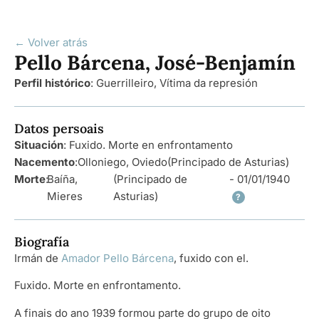
← Volver atrás
Pello Bárcena, José-Benjamín
Perfil histórico
:
Guerrilleiro
,
Vítima da represión
Datos persoais
Situación
: Fuxido. Morte en enfrontamento
Nacemento
:
Olloniego, Oviedo
(Principado de Asturias)
Morte
:
Baíña,
(Principado de
- 01/01/1940
Mieres
Asturias)
?
Biografía
Irmán de
Amador Pello Bárcena
, fuxido con el.
Fuxido. Morte en enfrontamento.
A finais do ano 1939 formou parte do grupo de oito