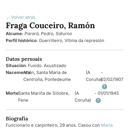
← Volver atrás
Fraga Couceiro, Ramón
Alcume:
Parará, Pedro, Saturno
Perfil histórico
:
Guerrilleiro
,
Vítima da represión
Datos persoais
Situación
: Fuxido. Axustizado
Nacemento
Añón, Santa María de
:
(A
-
Centroña, Pontedeume
Coruña)
02/02/1907
?
Morte
Santa Mariña de Sillobre,
:
(A
- 01/01/1945
Fene
Coruña)
?
Biografía
Funcionario e carpinteiro, 29 anos. Casou con
María