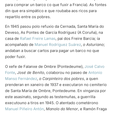
para comprar un barco co que fuxir a Francia). As fontes
din que era simpático e que roubaba aos ricos para
repartilo entre os pobres.
En 1945 pasou polo refuxio da Cernada, Santa María do
Deveso, As Pontes de García Rodríguez (A Coruña), na
casa de
Rafael Freire Lamas
, pai dos Freire Barcia; ía
acompañado de
Manuel Rodríguez Suárez
,
o Asturiano
;
andaban a buscar cartos para pagar un barco no que
poder fuxir.
O xefe de Falanxe de Ombre (Pontedeume),
José Calvo
Fonte
,
José de Benito
, colaborou no paseo de
Antonio
Manso Fernández
,
o Carpinteiro dos pobres
, a quen
prenderan en xaneiro de 1937 e executaron no cemiterio
de Santa María de Ombre, Pontedeume. En vinganza por
este asasinato, segundo as testemuñas, a guerrilla
executouno a tiros en 1945. O atentado cometérono
Manuel Piñeiro Antón
,
Manolo do Menor
, e Ramón Fraga