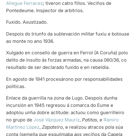
Allegue Ferraces
; tiveron catro fillos. Veciños de
Pontedeume. Inspector de arbitrios.
Fuxido. Axustizado.
Despois do triunfo da sublevación militar fuxiu e botouse
ao monte no ano 1936.
Xulgado en consello de guerra en Ferrol (A Coruña) polo
delito de insulto ás forzas armadas, na causa 060/36, co
resultado de ser declarado fuxido e en rebeldía.
En agosto de 1941 procesárono por responsabilidades
políticas.
Enlace da guerrilla na zona de Lugo. Despois dunha
incursión en 1945 regresou á comarca do Eume e
adoptou unha dobre actitude: actuou como guerrilleiro
no grupo de
José Vázquez Mauriz
,
Patitas
, e
Ramiro
Martínez López
,
Zapateiro
, e realizou atracos pola súa
conta (semella que esquilmaba aos veciños da Capela