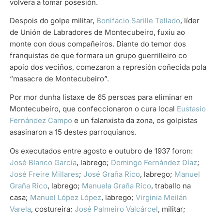
volvera a tomar posesión.
Despois do golpe militar,
Bonifacio Sarille Tellado
, líder
de Unión de Labradores de Montecubeiro, fuxiu ao
monte con dous compañeiros. Diante do temor dos
franquistas de que formara un grupo guerrilleiro co
apoio dos veciños, comezaron a represión coñecida pola
“masacre de Montecubeiro”.
Por mor dunha listaxe de 65 persoas para eliminar en
Montecubeiro, que confeccionaron o cura local
Eustasio
Fernández Campo
e un falanxista da zona, os golpistas
asasinaron a 15 destes parroquianos.
Os executados entre agosto e outubro de 1937 foron:
José Blanco García
, labrego;
Domingo Fernández Díaz
;
José Freire Millares
;
José Graña Rico
, labrego;
Manuel
Graña Rico
, labrego;
Manuela Graña Rico
, traballo na
casa;
Manuel López López
, labrego;
Virginia Meilán
Varela
, costureira;
José Palmeiro Valcárcel
, militar;