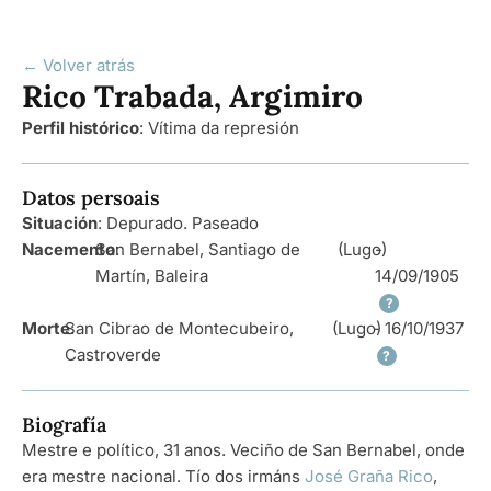
← Volver atrás
Rico Trabada, Argimiro
Perfil histórico
:
Vítima da represión
Datos persoais
Situación
: Depurado. Paseado
Nacemento
San Bernabel, Santiago de
:
(Lugo)
-
Martín, Baleira
14/09/1905
?
Morte
San Cibrao de Montecubeiro,
:
(Lugo)
- 16/10/1937
Castroverde
?
Biografía
Mestre e político, 31 anos. Veciño de San Bernabel, onde
era mestre nacional. Tío dos irmáns
José Graña Rico
,