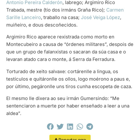
Antonio Pereira Calderón
, labrego; Argimiro Rico
Trabada, mestre (tío dos irmáns Graña Rico);
Carmen
Sarille Lanceiro
, traballo na casa;
José Veiga López
,
muiñeiro, e dous descoñecidos.
Argimiro Rico aparece rexistrada como morto en
Montecubeiro a causa de “órdenes militares”, despois de
que un grupo de falanxistas o sacaran da súa casa e o
levaran atado cara o monte, á Serra da Ferradura.
Torturado de xeito salvaxe: cortárenlle a lingua, os
testículos e quitáronlle os ollos, logo moérono a paus e,
por último, pegáronlle uns tiros cunha escopeta de caza.
El mesmo lle dixera ao seu irmán Gumersindo: “Me
sentenciaron a muerte por haber enseñado a leer a una
aldea”.
Reportar erro