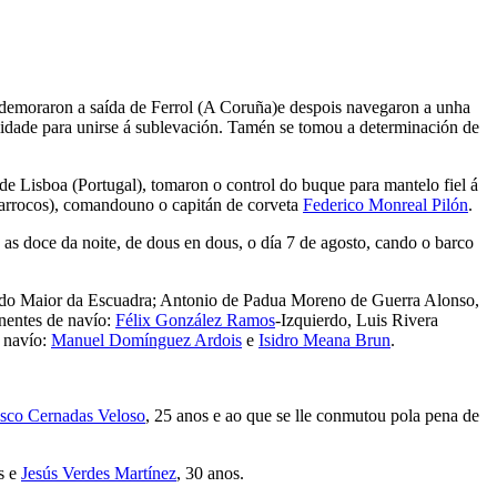
co demoraron a saída de Ferrol (A Coruña)e despois navegaron a unha
alidade para unirse á sublevación. Tamén se tomou a determinación de
s de Lisboa (Portugal), tomaron o control do buque para mantelo fiel á
Marrocos), comandouno o capitán de corveta
Federico Monreal Pilón
.
 as doce da noite, de dous en dous, o día 7 de agosto, cando o barco
stado Maior da Escuadra; Antonio de Padua Moreno de Guerra Alonso,
enentes de navío:
Félix González Ramos
-Izquierdo, Luis Rivera
e navío:
Manuel Domínguez Ardois
e
Isidro Meana Brun
.
isco Cernadas Veloso
, 25 anos e ao que se lle conmutou pola pena de
s e
Jesús Verdes Martínez
, 30 anos.