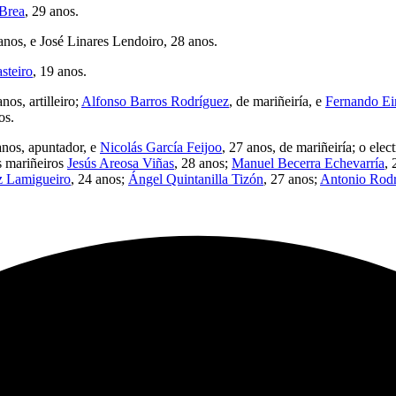
Brea
, 29 anos.
 anos, e José Linares Lendoiro, 28 anos.
steiro
, 19 anos.
anos, artilleiro;
Alfonso Barros Rodríguez
, de mariñeiría, e
Fernando Ei
os.
anos, apuntador, e
Nicolás García Feijoo
, 27 anos, de mariñeiría; o elect
os mariñeiros
Jesús Areosa Viñas
, 28 anos;
Manuel Becerra Echevarría
, 
z Lamigueiro
, 24 anos;
Ángel Quintanilla Tizón
, 27 anos;
Antonio Rodr