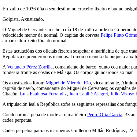
En xullo de 1936 tiña o seu destino no cruceiro lixeiro e buque insi
Golpista. Axustizado.
O Miguel de Cervantes recibe o día 18 de xullo a orde do Goberno de 
velocidade menor da normal. O capitán de corveta
Felipe Pinto Góme
armarse dun xeito fóra do normal.
Estas actuacións dos oficiais fixeron sospeitar a mariñeiría de que tra
República e prenderon os mandos. Tomou o mando do buque o auxili
A
Venancio Pérez Zorrilla
, comandante do barco, xunto coa maior part
fondeara fronte as costas de Málaga. Os corpos guindáronos ao mar.
Os axustizados foron:
Miguel de Mier del Río
, vicealmirante, Almira
capitán de navío, comandante do Miguel de Cervantes; os capitáns de
Chacón,
Luis Espinosa Ferrandiz
,
Juan Laulhé Alegret
,
Julio Vizoso
A tripulación leal á República sofre as seguintes represalias dos franqu
Condenaron á pena de morte a: o mariñeiro
Pedro Oria García
, 33 an
cadea perpetua.
Cadea perpetua para: os mariñeiros Guillermo Millán Rodríguez, 22 