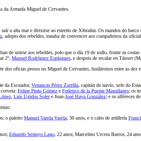
gnia da Armada Miguel de Cervantes.
saír a alta mar e dirixirse ao estreito de Xibraltar. Os mandos do bar
z
, adepto dos rebeldes, trataba de convencer aos compañeiros da ofici
taban de unirse aos rebeldes, polo que o día 19 de xullo, fronte as costa
ar 2º,
Manuel Rodríguez Esplugues
, e despois de recalar en Tánxer (
e dos oficias presos no Miguel de Cervantes, fusiláronos entre as dez e
nte da Escuadra;
Venancio Pérez Zorrilla
, capitán de navío, xefe do E
 corveta:
Felipe Pinto Gómez
e
Federico de la Puente Magallanes
; os t
 López
,
Luis Ugidos Soler
e Juan-
José Haya González
; e os alféreces d
istas:
os; o paleiro
Manuel Varela Varela
, 30 anos, e o cabo de artillería
Franc
anos;
Eduardo Sestayo Lago
, 22 anos; Marcelino Urcera Barros, 24 ano