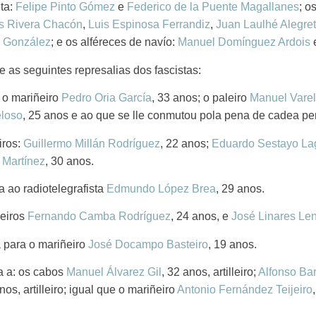
eta:
Felipe Pinto Gómez
e
Federico de la Puente Magallanes
; o
s Rivera Chacón
,
Luis Espinosa Ferrandiz
,
Juan Laulhé Alegret
 González
; e os alféreces de navío:
Manuel Domínguez Ardois
e
e as seguintes represalias dos fascistas:
 o mariñeiro
Pedro Oria García
, 33 anos; o paleiro
Manuel Varel
eloso
, 25 anos e ao que se lle conmutou pola pena de cadea pe
iros:
Guillermo Millán Rodríguez
, 22 anos;
Eduardo Sestayo La
 Martínez
, 30 anos.
 ao radiotelegrafista
Edmundo López Brea
, 29 anos.
ñeiros
Fernando Camba Rodríguez
, 24 anos, e
José Linares Le
 para o mariñeiro
José Docampo Basteiro
, 19 anos.
a a: os cabos
Manuel Álvarez Gil
, 32 anos, artilleiro;
Alfonso Ba
nos, artilleiro; igual que o mariñeiro
Antonio Fernández Teijeiro