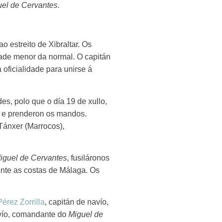
el de Cervantes
.
ao estreito de Xibraltar. Os
ade menor da normal. O capitán
oficialidade para unirse á
des, polo que o día 19 de xullo,
ca e prenderon os mandos.
 Tánxer (Marrocos),
iguel de Cervantes
, fusiláronos
ronte as costas de Málaga. Os
érez Zorrilla
, capitán de navío,
avío, comandante do
Miguel de