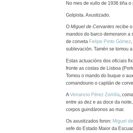
No mes de xullo de 1936 tiña o 
Golpista. Axustizado.
O
Miguel de Cervantes
recibe o 
mandos do barco demoraron a s
de corveta
Felipe Pinto Gómez
sublevación. Tamén se tomou a 
Estas actuacións dos oficiais fi
fronte as costas de Lisboa (Por
Tomou o mando do buque o auxi
comandouno o capitán de corv
A
Venancio Pérez Zorrilla
, coma
entre as dez e as doce da noite
corpos guindáronos ao mar.
Os axustizados foron:
Miguel de
xefe do Estado Maior da Escua