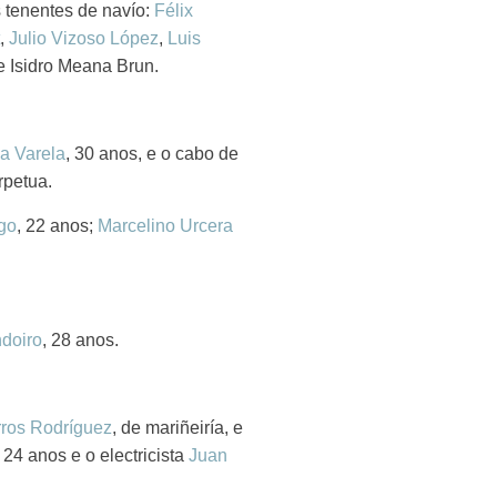
s tenentes de navío:
Félix
,
Julio Vizoso López
,
Luis
 Isidro Meana Brun.
a Varela
, 30 anos, e o cabo de
rpetua.
go
, 22 anos;
Marcelino Urcera
ndoiro
, 28 anos.
rros Rodríguez
, de mariñeiría, e
, 24 anos e o electricista
Juan