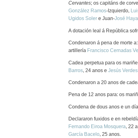
Cervantes
; os capitáns de corv
González Ramos
-Izquierdo,
Lui
Ugidos Soler
e Juan-
José Haya
A dotación leal á República sofr
Condenaron á pena de morte a:
artillería
Francisco Cernadas V
Cadea perpetua para os mariñe
Barros
, 24 anos e
Jesús Verdes
Condenaron a 20 anos de cadea
Pena de 12 anos para: os mari
Condena de dous anos e un día
Declararon fuxidos e en rebeldí
Fernando Eiroa Mosquera
, 22 a
García Bacelo
, 25 anos.