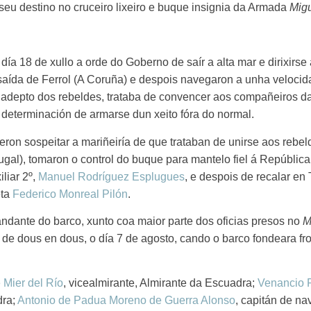
seu destino no cruceiro lixeiro e buque insignia da Armada
Migu
día 18 de xullo a orde do Goberno de saír a alta mar e dirixirse 
aída de Ferrol (A Coruña) e despois navegaron a unha velocid
, adepto dos rebeldes, trataba de convencer aos compañeiros da 
determinación de armarse dun xeito fóra do normal.
xeron sospeitar a mariñeiría de que trataban de unirse aos rebel
tugal), tomaron o control do buque para mantelo fiel á Repúbli
liar 2º,
Manuel Rodríguez Esplugues
, e despois de recalar en
eta
Federico Monreal Pilón
.
ndante do barco, xunto coa maior parte dos oficias presos no
M
, de dous en dous, o día 7 de agosto, cando o barco fondeara f
 Mier del Río
, vicealmirante, Almirante da Escuadra;
Venancio P
dra;
Antonio de Padua Moreno de Guerra Alonso
, capitán de n