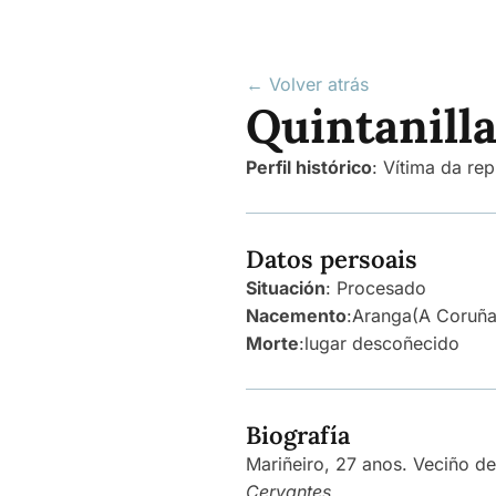
← Volver atrás
Quintanilla
Perfil histórico
:
Vítima da rep
Datos persoais
Situación
: Procesado
Nacemento
:
Aranga
(A Coruña
Morte
:
lugar descoñecido
Biografía
Mariñeiro, 27 anos. Veciño de
Cervantes
.