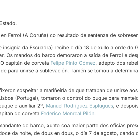
 Estado.
 en Ferrol (A Coruña) co resultado de sentenza de sobrese
 insignia da Escuadra) recibe o día 18 de xullo a orde do G
altar. Os mandos do barco demoraron a saída de Ferrol e de
 O capitán de corveta
Felipe Pinto Gómez
, adepto dos rebe
ade para unirse á sublevación. Tamén se tomou a determina
fixeron sospeitar a mariñeiría de que trataban de unirse ao
 Lisboa (Portugal), tomaron o control do buque para mantelo
uque o auxiliar 2º,
Manuel Rodríguez Esplugues
, e despoi
pitán de corveta
Federico Monreal Pilón
.
mandante do barco, xunto coa maior parte dos oficias pre
 doce da noite, de dous en dous, o día 7 de agosto, cando 