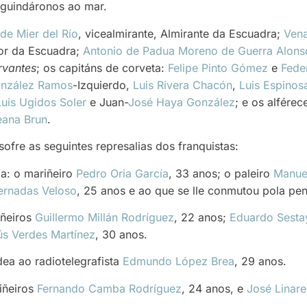
 guindáronos ao mar.
de Mier del Río
, vicealmirante, Almirante da Escuadra;
Vena
or da Escuadra;
Antonio de Padua Moreno de Guerra Alons
rvantes
; os capitáns de corveta:
Felipe Pinto Gómez
e
Fede
onzález Ramos
-Izquierdo,
Luis Rivera Chacón
,
Luis Espinos
Luis Ugidos Soler
e Juan-
José Haya González
; e os alfére
eana Brun
.
 sofre as seguintes represalias dos franquistas:
a: o mariñeiro
Pedro Oria García
, 33 anos; o paleiro
Manuel
ernadas Veloso
, 25 anos e ao que se lle conmutou pola pe
iñeiros
Guillermo Millán Rodríguez
, 22 anos;
Eduardo Sesta
ús Verdes Martínez
, 30 anos.
ea ao radiotelegrafista
Edmundo López Brea
, 29 anos.
iñeiros
Fernando Camba Rodríguez
, 24 anos, e
José Linare