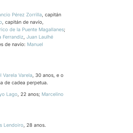
ncio Pérez Zorrilla
, capitán
o
, capitán de navío,
rico de la Puente Magallanes
;
a Ferrandiz
,
Juan Laulhé
ces de navío:
Manuel
 Varela Varela
, 30 anos, e o
na de cadea perpetua.
yo Lago
, 22 anos;
Marcelino
s Lendoiro
, 28 anos.