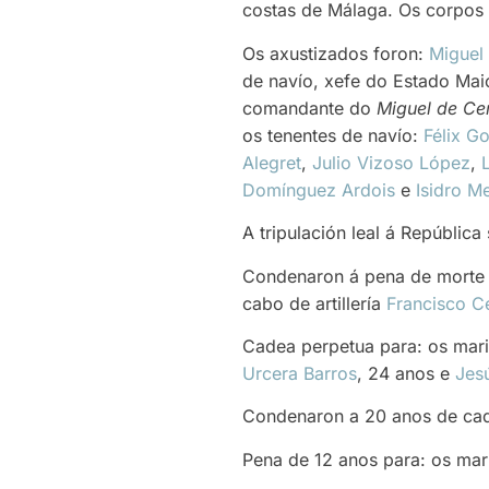
costas de Málaga. Os corpos
Os axustizados foron:
Miguel 
de navío, xefe do Estado Mai
comandante do
Miguel de Ce
os tenentes de navío:
Félix G
Alegret
,
Julio Vizoso López
,
Domínguez Ardois
e
Isidro M
A tripulación leal á República
Condenaron á pena de morte 
cabo de artillería
Francisco C
Cadea perpetua para: os mar
Urcera Barros
, 24 anos e
Jes
Condenaron a 20 anos de cad
Pena de 12 anos para: os mar