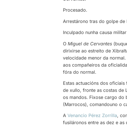
Procesado.
Arrestárono tras do golpe de
Inculpado nunha causa militar
O
Miguel de Cervantes
(buque
dirixirse ao estreito de Xibr
velocidade menor da normal.
aos compañeiros da oficialid
fóra do normal.
Estas actuacións dos oficiais 
de xullo, fronte as costas de
os mandos. Fíxose cargo do b
(Marrocos), comandouno o ca
A
Venancio Pérez Zorrilla
, co
fusiláronos entre as dez e as