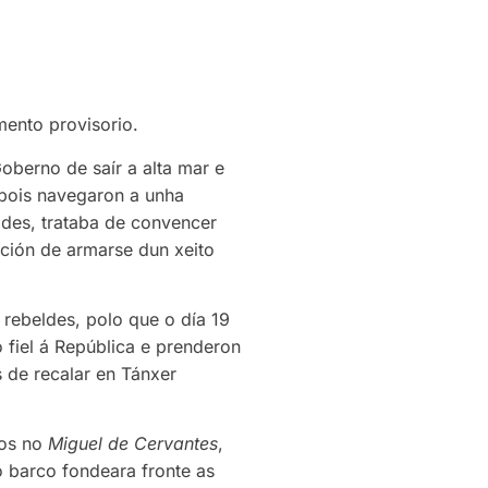
mento provisorio.
oberno de saír a alta mar e
spois navegaron a unha
ldes, trataba de convencer
ción de armarse dun xeito
s rebeldes, polo que o día 19
 fiel á República e prenderon
s de recalar en Tánxer
sos no
Miguel de Cervantes
,
o barco fondeara fronte as