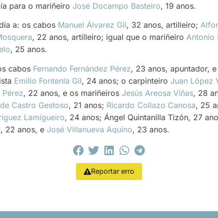
ía para o mariñeiro
José Docampo Basteiro
, 19 anos.
ldía a: os cabos
Manuel Álvarez Gil
, 32 anos, artilleiro;
Alfo
Mosquera
, 22 anos, artilleiro; igual que o mariñeiro
Antonio 
elo
, 25 anos.
 os cabos
Fernando Fernández Pérez
, 23 anos, apuntador, 
ista
Emilio Fontenla Gil
, 24 anos; o carpinteiro
Juan López 
e Pérez
, 22 anos, e os mariñeiros
Jesús Areosa Viñas
, 28 a
 de Castro Gestoso
, 21 anos;
Ricardo Collazo Canosa
, 25 
ríguez Lamigueiro
, 24 anos; Ángel Quintanilla Tizón, 27 an
e
, 22 anos, e
José Villanueva Aquino
, 23 anos.
Reportar erro