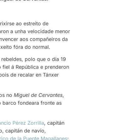
ixirse ao estreito de
aron a unha velocidade menor
convencer aos compañeiros da
xeito fóra do normal.
s rebeldes, polo que o día 19
 fiel á República e prenderon
pois de recalar en Tánxer
sos no
Miguel de Cervantes
,
o barco fondeara fronte as
ncio Pérez Zorrilla
, capitán
, capitán de navío,
rico de la Puente Magallanes
;