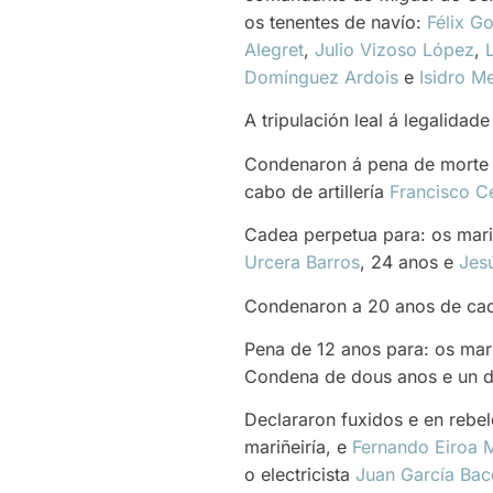
os tenentes de navío:
Félix G
Alegret
,
Julio Vizoso López
,
Domínguez Ardois
e
Isidro M
A tripulación leal á legalidad
Condenaron á pena de morte 
cabo de artillería
Francisco C
Cadea perpetua para: os mar
Urcera Barros
, 24 anos e
Jes
Condenaron a 20 anos de cad
Pena de 12 anos para: os mar
Condena de dous anos e un d
Declararon fuxidos e en rebe
mariñeiría, e
Fernando Eiroa 
o electricista
Juan García Bac