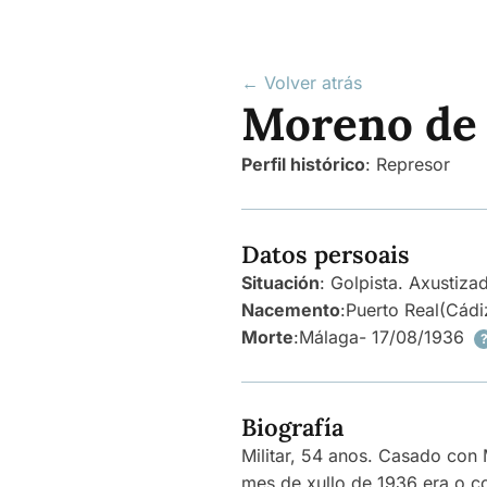
← Volver atrás
Moreno de 
Perfil histórico
:
Represor
Datos persoais
Situación
: Golpista. Axustiza
Nacemento
:
Puerto Real
(Cádi
Morte
:
Málaga
- 17/08/1936
Biografía
Militar, 54 anos. Casado con 
mes de xullo de 1936 era o c