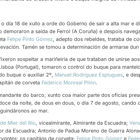
o día 18 de xullo a orde do Goberno de saír a alta mar e dir
o demoraron a saída de Ferrol (A Coruña) e despois naveg
eta
Felipe Pinto Gómez
, adepto dos rebeldes, trataba de 
ublevación. Tamén se tomou a determinación de armarse dun 
fixeron sospeitar a mariñeiría de que trataban de unirse ao
 Lisboa (Portugal), tomaron o control do buque para mantelo
 buque o auxiliar 2º,
Manuel Rodríguez Esplugues
, e des
pitán de corveta
Federico Monreal Pilón
.
mandante do barco, xunto coa maior parte dos oficias pre
 doce da noite, de dous en dous, o día 7 de agosto, cando 
 guindáronos ao mar.
de Mier del Río
, vicealmirante, Almirante da Escuadra;
Vena
or da Escuadra; Antonio de Padua Moreno de Guerra Alonso
rvantes
; os capitáns de corveta:
Felipe Pinto Gómez
e
Fede