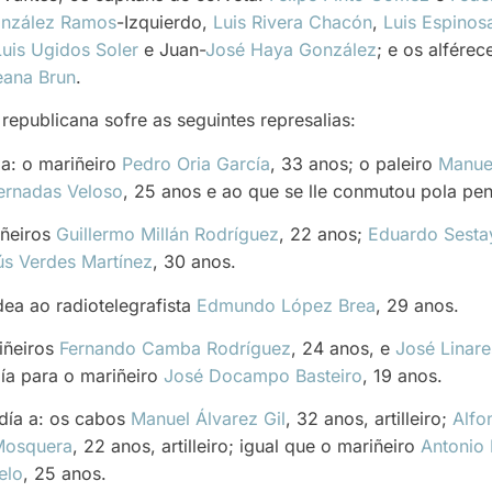
onzález Ramos
-Izquierdo,
Luis Rivera Chacón
,
Luis Espinos
Luis Ugidos Soler
e Juan-
José Haya González
; e os alfére
eana Brun
.
e republicana sofre as seguintes represalias:
a: o mariñeiro
Pedro Oria García
, 33 anos; o paleiro
Manuel
ernadas Veloso
, 25 anos e ao que se lle conmutou pola pe
iñeiros
Guillermo Millán Rodríguez
, 22 anos;
Eduardo Sesta
ús Verdes Martínez
, 30 anos.
ea ao radiotelegrafista
Edmundo López Brea
, 29 anos.
iñeiros
Fernando Camba Rodríguez
, 24 anos, e
José Linare
ía para o mariñeiro
José Docampo Basteiro
, 19 anos.
ldía a: os cabos
Manuel Álvarez Gil
, 32 anos, artilleiro;
Alfo
Mosquera
, 22 anos, artilleiro; igual que o mariñeiro
Antonio 
elo
, 25 anos.