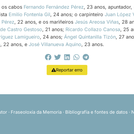
: os cabos
Fernando Fernández Pérez
, 23 anos, apuntador,
ista
Emilio Fontenla Gil
, 24 anos; o carpinteiro
Juan López 
e Pérez
, 22 anos, e os mariñeiros
Jesús Areosa Viñas
, 28 a
 de Castro Gestoso
, 21 anos;
Ricardo Collazo Canosa
, 25 
ríguez Lamigueiro
, 24 anos;
Ángel Quintanilla Tizón
, 27 an
e
, 22 anos, e
José Villanueva Aquino
, 23 anos.
Reportar erro
utor
·
Fraseoloxía da Memoria
·
Bibliografía e fontes de datos
·
N