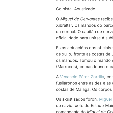
Golpista. Axustizado.
O
Miguel de Cervantes
recibe 
Xibraltar. Os mandos do barc
da normal. O capitán de corv
oficialidade para unirse á s
Estas actuacións dos oficiais 
de xullo, fronte as costas de
os mandos. Tomou o mando do
(Marrocos), comandouno o ca
A
Venancio Pérez Zorrilla
, co
fusiláronos entre as dez e as
costas de Málaga. Os corpos
Os axustizados foron:
Miguel 
de navío, xefe do Estado Mai
comandante do
Miguel de Ce