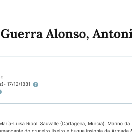
Guerra Alonso, Anton
do
z)
- 17/12/1881
?
?
María-Luisa Ripoll Sauvalle (Cartagena, Murcia). Mariño da
omandante do cruceiro lixeiro e buque insignia da Armada