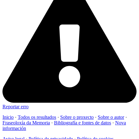
Reportar erro
Inicio
·
Todos os resultados
·
Sobre o proxecto
·
Sobre o autor
·
Fraseoloxía da Memoria
·
Bibliografía e fontes de datos
·
Nova
información
Aviso legal
·
Política de privacidade
·
Política de cookies