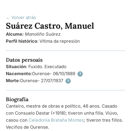
← Volver atrás
Suárez Castro, Manuel
Alcume:
Manoliño Suárez
Perfil histórico
:
Vítima da represión
Datos persoais
Situación
: Fuxido. Executado
Nacemento
:
Ourense
- 06/10/1889
?
Morte
:
Ourense
- 27/07/1937
?
Biografía
Canteiro, mestre de obras e político, 46 anos. Casado
con Consuelo Destar (+1918); tiveron unha filla. Viúvo,
casou con
Celedonia Bretaña Montes
; tiveron tres fillos.
Veciños de Ourense.