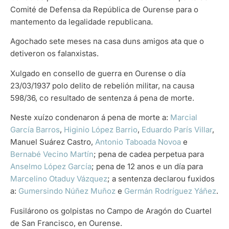
Comité de Defensa da República de Ourense para o
mantemento da legalidade republicana.
Agochado sete meses na casa duns amigos ata que o
detiveron os falanxistas.
Xulgado en consello de guerra en Ourense o día
23/03/1937 polo delito de rebelión militar, na causa
598/36, co resultado de sentenza á pena de morte.
Neste xuízo condenaron á pena de morte a:
Marcial
García Barros
,
Higinio López Barrio
,
Eduardo París Villar
,
Manuel Suárez Castro,
Antonio Taboada Novoa
e
Bernabé Vecino Martín
; pena de cadea perpetua para
Anselmo López García
; pena de 12 anos e un día para
Marcelino Otaduy Vázquez
; a sentenza declarou fuxidos
a:
Gumersindo Núñez Muñoz
e
Germán Rodríguez Yáñez
.
Fusilárono os golpistas no Campo de Aragón do Cuartel
de San Francisco, en Ourense.