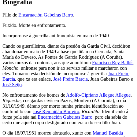
Biografía
Fillo de
Encarnación Gabeiras Barro
.
Fuxido. Morte en enfrontamento.
Incorporouse á guerrilla antifranquista en maio de 1949.
Cando os guerrilleiros, diante da presión da Garda Civil, decidiron
abandonar en maio de 1949 a base que tiñan na Cernada, Santa
María do Deveso, As Pontes de García Rodríguez (A Coruña),
varios mozos da contorna, aos que adoutrinou
Francisco Rey Balbís
,
Moncho
, uníronse para non ir ao servizo militar e marcharon con
eles. Tomaron esta decisión de incorporarse á guerrilla
Juan Freire
Barcia
, que xa era enlace,
José Freire Barcia
, Juan Gabeiras Barro e
José Seijo
.
No enfrontamento dos homes de
Adolfo-Cipriano Allegue Allegue
,
Riqueche
, cos gardas civís en Pazos, Monfero (A Coruña), o día
31/10/1949, dérano por morto nunha primeira identificación ao
confundilo con
José Remuiñán Barreiro
,
Ricardito
. Identificado á
forza pola súa nai
Encarnación Gabeiras Barro
, pero ela sabía de
certo que aquel corpo desfigurado non era o do seu fillo Juan.
O día 18/07/1951 morreu abrasado, xunto con
Manuel Bastida