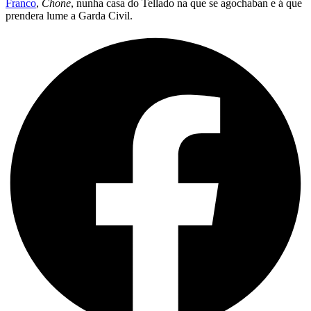
Franco
,
Chone
, nunha casa do Tellado na que se agochaban e á que
prendera lume a Garda Civil.