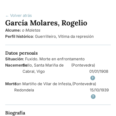
← Volver atrás
García Molares, Rogelio
Alcume:
o Maletas
Perfil histórico
:
Guerrilleiro
,
Vítima da represión
Datos persoais
Situación
: Fuxido. Morte en enfrontamento
Nacemento
Sello, Santa Mariña de
:
(Pontevedra)
-
Cabral, Vigo
01/01/1908
?
Morte
San Martiño de Vilar de Infesta,
:
(Pontevedra)
-
Redondela
15/10/1939
?
Biografía