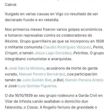
Cabral.
Xulgado en varias causas en Vigo co resultado de ser
declarado fuxido e en rebeldía.
Nos primeiros meses fixeron varios golpes económicos
e tomaron represalias contra os colaboradores do
Réxime
. Grupo guerrilleiro ao que se incorporou en 1939
o militante comunista
Claudio Rodríguez Vázquez
,
Penis
,
Crispín
, e tamén
Jesús Lago González
,
Petrillas
. O grupo
integrábano comunistas e anarquistas.
A
José García Molares
, acusárono da morte do garda
xurado,
Manuel Pereiro Bernárdez
, coa participación
tamén de
Julio Guillén Biel
,
o Biel
,
Ramón Pereira Antelo
e José-
Luis Quintas Figueroa
.
O día 16/10/1939 ao seu grupo rodeouno a Garda Civil en
Vilar de Infesta cando asaltaban o domicilio dun
falanxista,
o Casas
. A Rogelio feriuno de gravidade o