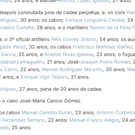
Mejía
, 24 anos, e Manuel-
Antonio López Iglesias
, 27 anos.
despois conmutada pola de cadea perpetua, a: os civís
Pab
dríguez
, 30 anos; os cabos;
Enrique Longueira Cendal
, 24
odeiro Cartelle
, 28 anos, e o mariñeiro
Ramón de la Peña 
o 3º oficial artilleiro
Félix Gómez Solano
, 54 anos; os aux
gado Pérez
, 32 anos; os cabos
Francisco Martínez Ibáñez
,
 García
, 25 anos, e
Arsenio Rivas Iglesias
, 23 anos; o fogu
ustabad Lamagueiro
, 21 anos; José-
Joaquín Freire Román
, 
os Calvo
, 22 anos;
Manuel Rodríguez Mouriño
, 20 anos;
Man
2 anos, e
Enrique Vigo Teijeiro
, 21 anos.
dríguez
, 27 anos, pena de 20 anos de cadea.
ra o cabo José-María Cancio Gómez.
 os cabos
Manuel Cendón Durán
, 23 anos;
Antonio Corbeir
 Fernández Serrano
, 22 anos;
Manuel Franco Alegre
, 24 a
iedo
, 25 anos.