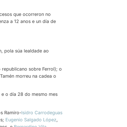
sucesos que ocorreron no
tenza a 12 anos e un día de
n, pola súa lealdade ao
epublicano sobre Ferrol); o
. Tamén morreu na cadea o
s e o día 28 do mesmo mes
os Ramiro-
Isidro Carrodeguas
os;
Eugenio Salgado López
,
anos, e
Bernardino Vila