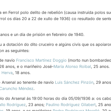
 en Ferrol polo delito de rebelión (causa instruída polos 
errol os días 20 a 22 de xullo de 1936) co resultado de sen
nos e un día de prisión en febreiro de 1940.
u a dotación do dito cruceiro e algúns civís que os apoiaro
on as seguintes:
 de navío
Francisco Martínez Doggio
(morto nun bombardeo r
 26 anos, e o mariñeiro José-
María Alonso Roibal
, 25 anos
a Herva
, 18 anos.
o Arsenal ao tenente de navío
Luis Sánchez Pinzón
, 29 ano
 Caruncho Méndez
.
lo do Arsenal ás 19:00 horas do día 05/09/1936 a: os cab
allo Rodríguez
, 23 anos;
Paulino Rodríguez Gilabert
, 25 an
es
, 19 anos, e os mariñeiros
Pedro Rodríguez Morelló
, 20 