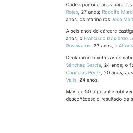
Cadea por oito anos para: o
Rojas
, 27 anos;
Rodolfo Murci
anos; os mariñeiros
José Mart
A seis anos de cárcere castig
anos, e
Francisco Izquierdo 
Rosewarne
, 23 anos, e
Alfon
Declararon fuxidos a: os cab
Sánchez García
, 24 anos; o 
Candelas Pérez
, 20 anos; Jos
Valls
, 24 anos.
Máis de 50 tripulantes obtiv
descoñécese o resultado da s