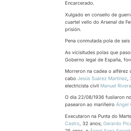
Encarcerado.
Xulgado en consello de guerra
cuartel vello do Arsenal de F
prisión.
Pena conmutada pola de seis a
As vicisitudes polas que paso
Goberno legal de España, for
Morreron na cadea o alférez
cabo
Jesús Suárez Martínez
,
electricista civil
Manuel River
O día 22/08/1936 fusilaron n
pasearon ao mariñeiro
Ángel
Executaron na Punta do Marte
Castro
, 32 anos;
Gerardo Pic
25 anos, e
Ángel Sanz Serant