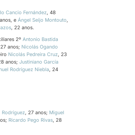
lo Cancio Fernández
, 48
 anos, e
Ángel Seijo Montouto
,
Pazos
, 22 anos.
iliares 2º
Antonio Bastida
 27 anos;
Nicolás Ogando
eiro
Nicolás Pedreira Cruz
, 23
28 anos;
Justiniano García
uel Rodríguez Niebla
, 24
a Rodríguez
, 27 anos;
Miguel
nos;
Ricardo Pego Rivas
, 28