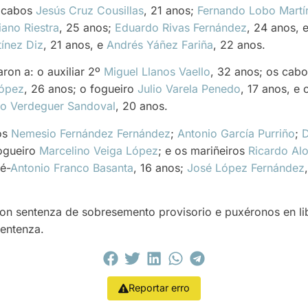
s cabos
Jesús Cruz Cousillas
, 21 anos;
Fernando Lobo Martí
ano Riestra
, 25 anos;
Eduardo Rivas Fernández
, 24 anos, 
ínez Diz
, 21 anos, e
Andrés Yáñez Fariña
, 22 anos.
aron a: o auxiliar 2º
Miguel Llanos Vaello
, 32 anos; os cab
López
, 26 anos; o fogueiro
Julio Varela Penedo
, 17 anos, e
so Verdeguer Sandoval
, 20 anos.
os
Nemesio Fernández Fernández
;
Antonio García Purriño
;
D
fogueiro
Marcelino Veiga López
; e os mariñeiros
Ricardo Al
é-
Antonio Franco Basanta
, 16 anos;
José López Fernández
eron sentenza de sobresemento provisorio e puxéronos en li
entenza.
Reportar erro