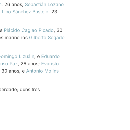
n
, 26 anos;
Sebastián Lozano
e
Lino Sánchez Bustelo
, 23
os
Plácido Cagiao Picado
, 30
 os mariñeiros
Gilberto Segade
omingo Lizuáin
, e
Eduardo
onso Paz
, 26 anos;
Evaristo
, 30 anos, e
Antonio Molíns
berdade; duns tres