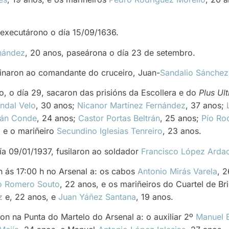
, executárono o día 15/09/1636.
rnández
, 20 anos, paseárona o día 23 de setembro.
naron ao comandante do cruceiro, Juan-
Sandalio Sánchez
 o día 29, sacaron das prisións da Escollera e do
Plus Ult
andal Velo
, 30 anos;
Nicanor Martínez Fernández
, 37 anos;
ñán Conde
, 24 anos;
Castor Portas Beltrán
, 25 anos;
Pío Ro
, e o mariñeiro
Secundino Iglesias Tenreiro
, 23 anos.
ía 09/01/1937, fusilaron ao soldador
Francisco López Arda
 ás 17:00 h no Arsenal a: os cabos
Antonio Mirás Varela
, 
o Romero Souto
, 22 anos, e os mariñeiros do Cuartel de Br
z
e, 22 anos, e
Juan Yáñez Santana
, 19 anos.
on na Punta do Martelo do Arsenal a: o auxiliar 2º
Manuel B