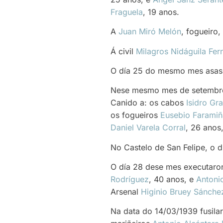
Fraguela
, 19 anos.
A
Juan Miró Melón
, fogueiro
Á civil
Milagros Nidáguila Fe
O día 25 do mesmo mes asasi
Nese mesmo mes de setembro,
Canido a: os cabos
Isidro Gr
os fogueiros
Eusebio Farami
Daniel Varela Corral
, 26 anos
No Castelo de San Felipe, o d
O día 28 dese mes executaron
Rodríguez
, 40 anos, e
Antoni
Arsenal
Higinio Bruey Sánche
Na data do 14/03/1939 fusilar