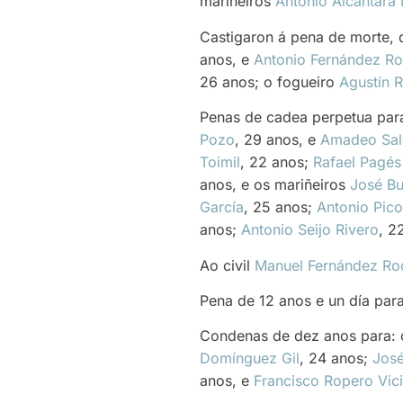
mariñeiros
Antonio Alcántara 
Castigaron á pena de morte, 
anos, e
Antonio Fernández Ro
26 anos; o fogueiro
Agustín R
Penas de cadea perpetua para: 
Pozo
, 29 anos, e
Amadeo Sal
Toimil
, 22 anos;
Rafael Pagés
anos, e os mariñeiros
José B
García
, 25 anos;
Antonio Pic
anos;
Antonio Seijo Rivero
, 2
Ao civil
Manuel Fernández Ro
Pena de 12 anos e un día pa
Condenas de dez anos para:
Domínguez Gil
, 24 anos;
José
anos, e
Francisco Ropero Vic