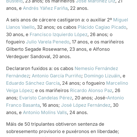
Bustelo
, 23 anos; os mariñeiros
José Martínez Diz
, 21
anos, e
Andrés Yáñez Fariña
, 22 anos.
A seis anos de cárcere castigaron a: o auxiliar 2º
Miguel
Llanos Vaello
, 32 anos; os cabos
Plácido Cagiao Picado
,
30 anos, e
Francisco Izquierdo López
, 26 anos; o
fogueiro
Julio Varela Penedo
, 17 anos, e os mariñeiros
Gilberto Segade Rosewarne, 23 anos, e Alfonso
Verdeguer Sandoval, 20 anos.
Declararon fuxidos a: os cabos
Nemesio Fernández
Fernández
;
Antonio García Purriño
;
Domingo Lizuáin
, e
Eduardo Sánchez García
, 24 anos; o fogueiro
Marcelino
Veiga López
; e os mariñeiros
Ricardo Alonso Paz
, 26
anos;
Evaristo Candelas Pérez
, 20 anos; José-
Antonio
Franco Basanta
, 16 anos;
José López Fernández
, 30
anos, e
Antonio Molíns Valls
, 24 anos.
Máis de 50 tripulantes obtiveron sentenza de
sobresemento provisorio e puxéronos en liberdade;