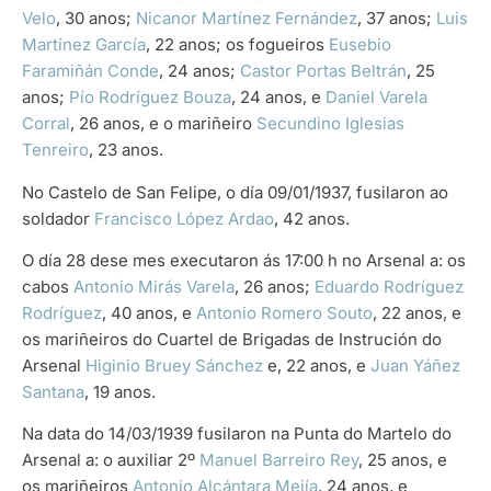
Velo
, 30 anos;
Nicanor Martínez Fernández
, 37 anos;
Luis
Martínez García
, 22 anos; os fogueiros
Eusebio
Faramiñán Conde
, 24 anos;
Castor Portas Beltrán
, 25
anos;
Pío Rodríguez Bouza
, 24 anos, e
Daniel Varela
Corral
, 26 anos, e o mariñeiro
Secundino Iglesias
Tenreiro
, 23 anos.
No Castelo de San Felipe, o día 09/01/1937, fusilaron ao
soldador
Francisco López Ardao
, 42 anos.
O día 28 dese mes executaron ás 17:00 h no Arsenal a: os
cabos
Antonio Mirás Varela
, 26 anos;
Eduardo Rodríguez
Rodríguez
, 40 anos, e
Antonio Romero Souto
, 22 anos, e
os mariñeiros do Cuartel de Brigadas de Instrución do
Arsenal
Higinio Bruey Sánchez
e, 22 anos, e
Juan Yáñez
Santana
, 19 anos.
Na data do 14/03/1939 fusilaron na Punta do Martelo do
Arsenal a: o auxiliar 2º
Manuel Barreiro Rey
, 25 anos, e
os mariñeiros
Antonio Alcántara Mejía
, 24 anos, e