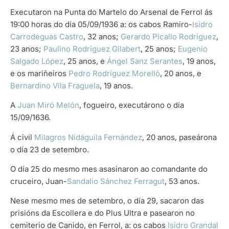
Executaron na Punta do Martelo do Arsenal de Ferrol ás
19:00 horas do día 05/09/1936 a: os cabos Ramiro-
Isidro
Carrodeguas Castro
, 32 anos;
Gerardo Picallo Rodríguez
,
23 anos;
Paulino Rodríguez Gilabert
, 25 anos;
Eugenio
Salgado López
, 25 anos, e
Ángel Sanz Serantes
, 19 anos,
e os mariñeiros
Pedro Rodríguez Morelló
, 20 anos, e
Bernardino Vila Fraguela
, 19 anos.
A
Juan Miró Melón
, fogueiro, executárono o día
15/09/1636.
Á civil
Milagros Nidáguila Fernández
, 20 anos, paseárona
o día 23 de setembro.
O día 25 do mesmo mes asasinaron ao comandante do
cruceiro, Juan-
Sandalio Sánchez Ferragut
, 53 anos.
Nese mesmo mes de setembro, o día 29, sacaron das
prisións da Escollera e do Plus Ultra e pasearon no
cemiterio de Canido, en Ferrol, a: os cabos
Isidro Grandal