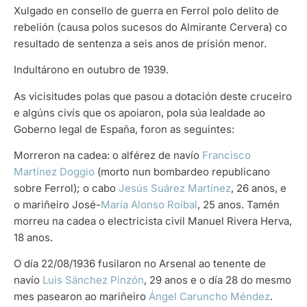
Xulgado en consello de guerra en Ferrol polo delito de
rebelión (causa polos sucesos do Almirante Cervera) co
resultado de sentenza a seis anos de prisión menor.
Indultárono en outubro de 1939.
As vicisitudes polas que pasou a dotación deste cruceiro
e algúns civís que os apoiaron, pola súa lealdade ao
Goberno legal de España, foron as seguintes:
Morreron na cadea: o alférez de navío
Francisco
Martínez Doggio
(morto nun bombardeo republicano
sobre Ferrol); o cabo
Jesús Suárez Martínez
, 26 anos, e
o mariñeiro José-
María Alonso Roibal
, 25 anos. Tamén
morreu na cadea o electricista civil Manuel Rivera Herva,
18 anos.
O día 22/08/1936 fusilaron no Arsenal ao tenente de
navío
Luis Sánchez Pinzón
, 29 anos e o día 28 do mesmo
mes pasearon ao mariñeiro
Ángel Caruncho Méndez
.