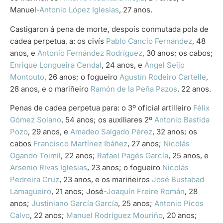
Manuel-
Antonio López Iglesias
, 27 anos.
Castigaron á pena de morte, despois conmutada pola de
cadea perpetua, a: os civís
Pablo Cancio Fernández
, 48
anos, e
Antonio Fernández Rodríguez
, 30 anos; os cabos;
Enrique Longueira Cendal
, 24 anos, e
Ángel Seijo
Montouto
, 26 anos; o fogueiro
Agustín Rodeiro Cartelle
,
28 anos, e o mariñeiro
Ramón de la Peña Pazos
, 22 anos.
Penas de cadea perpetua para: o 3º oficial artilleiro
Félix
Gómez Solano
, 54 anos; os auxiliares 2º
Antonio Bastida
Pozo
, 29 anos, e
Amadeo Salgado Pérez
, 32 anos; os
cabos
Francisco Martínez Ibáñez
, 27 anos;
Nicolás
Ogando Toimil
, 22 anos;
Rafael Pagés García
, 25 anos, e
Arsenio Rivas Iglesias
, 23 anos; o fogueiro
Nicolás
Pedreira Cruz
, 23 anos, e os mariñeiros
José Bustabad
Lamagueiro
, 21 anos; José-
Joaquín Freire Román
, 28
anos;
Justiniano García García
, 25 anos;
Antonio Picos
Calvo
, 22 anos;
Manuel Rodríguez Mouriño
, 20 anos;