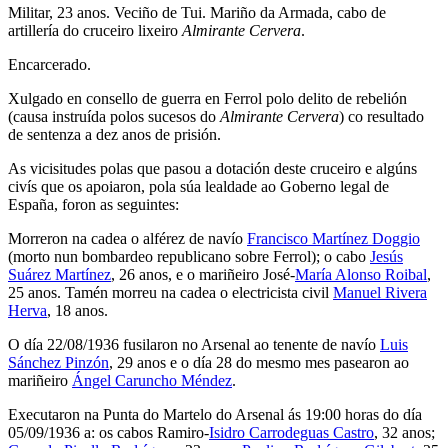
Militar, 23 anos. Veciño de Tui. Mariño da Armada, cabo de
artillería do cruceiro lixeiro
Almirante Cervera
.
Encarcerado.
Xulgado en consello de guerra en Ferrol polo delito de rebelión
(causa instruída polos sucesos do
Almirante Cervera
) co resultado
de sentenza a dez anos de prisión.
As vicisitudes polas que pasou a dotación deste cruceiro e algúns
civís que os apoiaron, pola súa lealdade ao Goberno legal de
España, foron as seguintes:
Morreron na cadea o alférez de navío
Francisco Martínez Doggio
(morto nun bombardeo republicano sobre Ferrol); o cabo
Jesús
Suárez Martínez
, 26 anos, e o mariñeiro José-
María Alonso Roibal
,
25 anos. Tamén morreu na cadea o electricista civil
Manuel Rivera
Herva
, 18 anos.
O día 22/08/1936 fusilaron no Arsenal ao tenente de navío
Luis
Sánchez Pinzón
, 29 anos e o día 28 do mesmo mes pasearon ao
mariñeiro
Ángel Caruncho Méndez
.
Executaron na Punta do Martelo do Arsenal ás 19:00 horas do día
05/09/1936 a: os cabos Ramiro-
Isidro Carrodeguas Castro
, 32 anos;