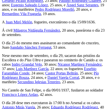
Gerardo Picallo Rodríguez
, 23 anos;
Paulino Rodríguez Gilabert
, 25
anos;
Eugenio Salgado López
, 25 anos, e
Ángel Sanz Serantes
, 19
anos, e os mariñeiros
Pedro Rodríguez Morelló
, 20 anos, e
Bernardino Vila Fraguela
, 19 anos.
A
Juan Miró Melón
, fogueiro, executárono o día 15/09/1636.
Á civil
Milagros Nidáguila Fernández
, 20 anos, paseárona o día 23
de setembro.
O día 25 do mesmo mes asasinaron ao comandante do cruceiro,
Juan-
Sandalio Sánchez Ferragut
, 53 anos.
Nese mesmo mes de setembro, o día 29, sacaron das prisións da
Escollera e do
Plus Ultra
e pasearon no cemiterio de Canido a: os
cabos
Isidro Grandal Velo
, 30 anos;
Nicanor Martínez Fernández
,
37 anos;
Luis Martínez García
, 22 anos; os fogueiros
Eusebio
Faramiñán Conde
, 24 anos;
Castor Portas Beltrán
, 25 anos;
Pío
Rodríguez Bouza
, 24 anos, e
Daniel Varela Corral
, 26 anos, e o
mariñeiro
Secundino Iglesias Tenreiro
, 23 anos.
No Castelo de San Felipe, o día 09/01/1937, fusilaron ao soldador
Francisco López Ardao
, 42 anos.
O día 28 dese mes executaron ás 17:00 h no Arsenal a: os cabos
Antonio Mirás Varela
, 26 anos;
Eduardo Rodríguez Rodríguez
, 40