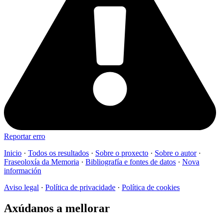
Reportar erro
Inicio
·
Todos os resultados
·
Sobre o proxecto
·
Sobre o autor
·
Fraseoloxía da Memoria
·
Bibliografía e fontes de datos
·
Nova
información
Aviso legal
·
Política de privacidade
·
Política de cookies
Axúdanos a mellorar