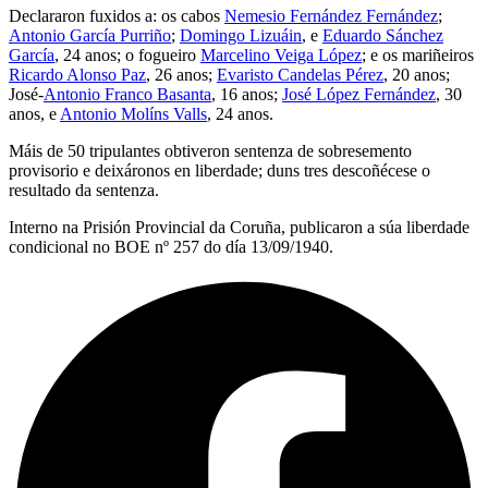
Declararon fuxidos a: os cabos
Nemesio Fernández Fernández
;
Antonio García Purriño
;
Domingo Lizuáin
, e
Eduardo Sánchez
García
, 24 anos; o fogueiro
Marcelino Veiga López
; e os mariñeiros
Ricardo Alonso Paz
, 26 anos;
Evaristo Candelas Pérez
, 20 anos;
José-
Antonio Franco Basanta
, 16 anos;
José López Fernández
, 30
anos, e
Antonio Molíns Valls
, 24 anos.
Máis de 50 tripulantes obtiveron sentenza de sobresemento
provisorio e deixáronos en liberdade; duns tres descoñécese o
resultado da sentenza.
Interno na Prisión Provincial da Coruña, publicaron a súa liberdade
condicional no BOE nº 257 do día 13/09/1940.