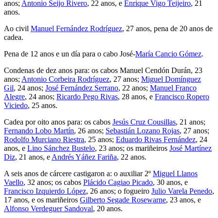
anos;
Antonio Seijo Rivero
, 22 anos, e
Enrique Vigo Teijeiro
, 21
anos.
Ao civil
Manuel Fernández Rodríguez
, 27 anos, pena de 20 anos de
cadea.
Pena de 12 anos e un día para o cabo José-
María Cancio Gómez
.
Condenas de dez anos para: os cabos Manuel Cendón Durán, 23
anos;
Antonio Corbeira Rodríguez
, 27 anos;
Miguel Domínguez
Gil
, 24 anos;
José Fernández Serrano
, 22 anos;
Manuel Franco
Alegre
, 24 anos;
Ricardo Pego Rivas
, 28 anos, e
Francisco Ropero
Viciedo
, 25 anos.
Cadea por oito anos para: os cabos
Jesús Cruz Cousillas
, 21 anos;
Fernando Lobo Martín
, 26 anos;
Sebastián Lozano Rojas
, 27 anos;
Rodolfo Murciano Riestra
, 25 anos;
Eduardo Rivas Fernández
, 24
anos, e
Lino Sánchez Bustelo
, 23 anos; os mariñeiros
José Martínez
Diz
, 21 anos, e
Andrés Yáñez Fariña
, 22 anos.
A seis anos de cárcere castigaron a: o auxiliar 2º
Miguel Llanos
Vaello
, 32 anos; os cabos
Plácido Cagiao Picado
, 30 anos, e
Francisco Izquierdo López
, 26 anos; o fogueiro
Julio Varela Penedo
,
17 anos, e os mariñeiros
Gilberto Segade Rosewarne
, 23 anos, e
Alfonso Verdeguer Sandoval
, 20 anos.