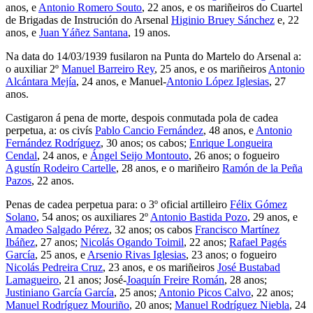
anos, e
Antonio Romero Souto
, 22 anos, e os mariñeiros do Cuartel
de Brigadas de Instrución do Arsenal
Higinio Bruey Sánchez
e, 22
anos, e
Juan Yáñez Santana
, 19 anos.
Na data do 14/03/1939 fusilaron na Punta do Martelo do Arsenal a:
o auxiliar 2º
Manuel Barreiro Rey
, 25 anos, e os mariñeiros
Antonio
Alcántara Mejía
, 24 anos, e Manuel-
Antonio López Iglesias
, 27
anos.
Castigaron á pena de morte, despois conmutada pola de cadea
perpetua, a: os civís
Pablo Cancio Fernández
, 48 anos, e
Antonio
Fernández Rodríguez
, 30 anos; os cabos;
Enrique Longueira
Cendal
, 24 anos, e
Ángel Seijo Montouto
, 26 anos; o fogueiro
Agustín Rodeiro Cartelle
, 28 anos, e o mariñeiro
Ramón de la Peña
Pazos
, 22 anos.
Penas de cadea perpetua para: o 3º oficial artilleiro
Félix Gómez
Solano
, 54 anos; os auxiliares 2º
Antonio Bastida Pozo
, 29 anos, e
Amadeo Salgado Pérez
, 32 anos; os cabos
Francisco Martínez
Ibáñez
, 27 anos;
Nicolás Ogando Toimil
, 22 anos;
Rafael Pagés
García
, 25 anos, e
Arsenio Rivas Iglesias
, 23 anos; o fogueiro
Nicolás Pedreira Cruz
, 23 anos, e os mariñeiros
José Bustabad
Lamagueiro
, 21 anos; José-
Joaquín Freire Román
, 28 anos;
Justiniano García García
, 25 anos;
Antonio Picos Calvo
, 22 anos;
Manuel Rodríguez Mouriño
, 20 anos;
Manuel Rodríguez Niebla
, 24