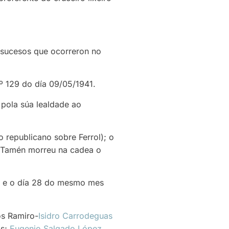
s sucesos que ocorreron no
nº 129 do día 09/05/1941.
 pola súa lealdade ao
republicano sobre Ferrol); o
. Tamén morreu na cadea o
s e o día 28 do mesmo mes
os Ramiro-
Isidro Carrodeguas
os;
Eugenio Salgado López
,