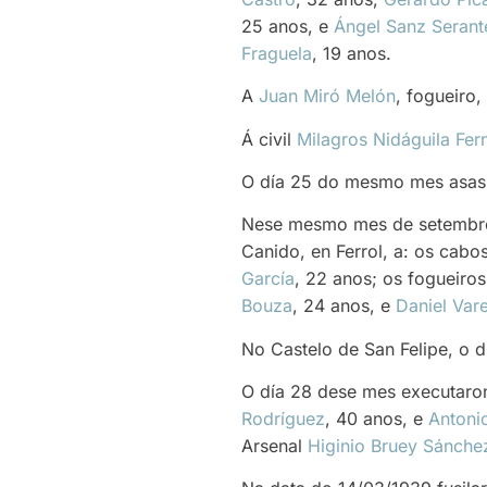
25 anos, e
Ángel Sanz Serant
Fraguela
, 19 anos.
A
Juan Miró Melón
, fogueiro
Á civil
Milagros Nidáguila Fe
O día 25 do mesmo mes asasi
Nese mesmo mes de setembro,
Canido, en Ferrol, a: os cabo
García
, 22 anos; os fogueiro
Bouza
, 24 anos, e
Daniel Vare
No Castelo de San Felipe, o d
O día 28 dese mes executaron
Rodríguez
, 40 anos, e
Antoni
Arsenal
Higinio Bruey Sánche