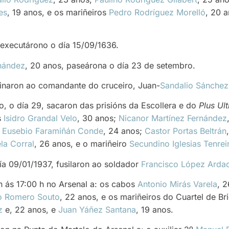
es
, 19 anos, e os mariñeiros
Pedro Rodríguez Morelló
, 20 
, executárono o día 15/09/1636.
rnández
, 20 anos, paseárona o día 23 de setembro.
naron ao comandante do cruceiro, Juan-
Sandalio Sánchez
 o día 29, sacaron das prisións da Escollera e do
Plus Ult
s
Isidro Grandal Velo
, 30 anos;
Nicanor Martínez Fernández
s
Eusebio Faramiñán Conde
, 24 anos;
Castor Portas Beltrán
la Corral
, 26 anos, e o mariñeiro
Secundino Iglesias Tenrei
ía 09/01/1937, fusilaron ao soldador
Francisco López Arda
 ás 17:00 h no Arsenal a: os cabos
Antonio Mirás Varela
, 
o Romero Souto
, 22 anos, e os mariñeiros do Cuartel de Br
z
e, 22 anos, e
Juan Yáñez Santana
, 19 anos.