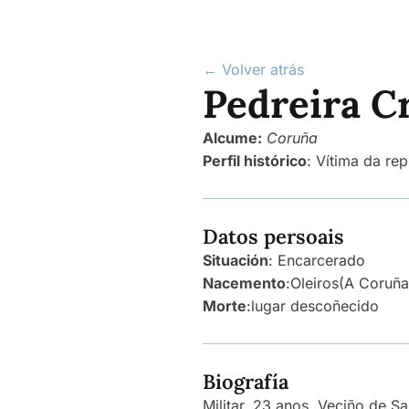
← Volver atrás
Pedreira Cr
Alcume:
Coruña
Perfil histórico
:
Vítima da rep
Datos persoais
Situación
: Encarcerado
Nacemento
:
Oleiros
(A Coruña
Morte
:
lugar descoñecido
Biografía
Militar, 23 anos. Veciño de Sa