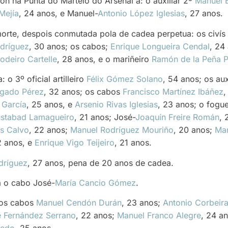
on na Punta do Martelo do Arsenal a: o auxiliar 2º
Manuel B
Mejía
, 24 anos, e Manuel-
Antonio López Iglesias
, 27 anos.
orte, despois conmutada pola de cadea perpetua: os civís
dríguez
, 30 anos; os cabos;
Enrique Longueira Cendal
, 24
odeiro Cartelle
, 28 anos, e o mariñeiro
Ramón de la Peña 
o 3º oficial artilleiro
Félix Gómez Solano
, 54 anos; os aux
gado Pérez
, 32 anos; os cabos
Francisco Martínez Ibáñez
,
 García
, 25 anos, e
Arsenio Rivas Iglesias
, 23 anos; o fogue
ustabad Lamagueiro
, 21 anos; José-
Joaquín Freire Román
, 
os Calvo
, 22 anos;
Manuel Rodríguez Mouriño
, 20 anos;
Man
2 anos, e
Enrique Vigo Teijeiro
, 21 anos.
dríguez
, 27 anos, pena de 20 anos de cadea.
a o cabo José-
María Cancio Gómez
.
 os cabos
Manuel Cendón Durán
, 23 anos;
Antonio Corbeir
 Fernández Serrano
, 22 anos;
Manuel Franco Alegre
, 24 a