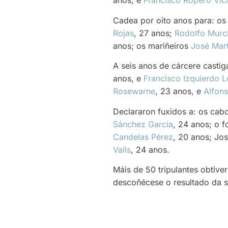
anos, e
Francisco Ropero Vic
Cadea por oito anos para: o
Rojas
, 27 anos;
Rodolfo Murci
anos; os mariñeiros
José Mart
A seis anos de cárcere castig
anos, e
Francisco Izquierdo 
Rosewarne
, 23 anos, e
Alfon
Declararon fuxidos a: os cab
Sánchez García
, 24 anos; o 
Candelas Pérez
, 20 anos; Jos
Valls
, 24 anos.
Máis de 50 tripulantes obtive
descoñécese o resultado da s