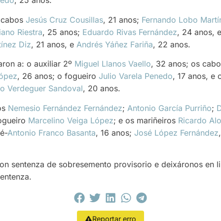
iedo
, 25 anos.
s cabos
Jesús Cruz Cousillas
, 21 anos;
Fernando Lobo Martí
ano Riestra
, 25 anos;
Eduardo Rivas Fernández
, 24 anos, 
ínez Diz
, 21 anos, e
Andrés Yáñez Fariña
, 22 anos.
aron a: o auxiliar 2º
Miguel Llanos Vaello
, 32 anos; os cab
López
, 26 anos; o fogueiro
Julio Varela Penedo
, 17 anos, e
so Verdeguer Sandoval
, 20 anos.
os
Nemesio Fernández Fernández
;
Antonio García Purriño
;
D
fogueiro
Marcelino Veiga López
; e os mariñeiros
Ricardo Al
é-
Antonio Franco Basanta
, 16 anos;
José López Fernández
ron sentenza de sobresemento provisorio e deixáronos en l
entenza.
Reportar erro