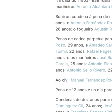
Na data do 14/03/1939 fusilar
mariñeiros
Antonio Alcántara 
Sufriron condena á pena de m
anos, e
Antonio Fernández Ro
26 anos; o fogueiro
Agustín R
Penas de cadea perpetua para: 
Pozo
, 29 anos, e
Amadeo Sal
Toimil
, 22 anos;
Rafael Pagés
anos, e os mariñeiros
José B
García
, 25 anos;
Antonio Pic
anos;
Antonio Seijo Rivero
, 2
Ao civil
Manuel Fernández Ro
Pena de 12 anos e un día par
Condenas de dez anos para:
Domínguez Gil
, 24 anos;
José