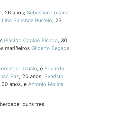
n
, 26 anos;
Sebastián Lozano
e
Lino Sánchez Bustelo
, 23
os
Plácido Cagiao Picado
, 30
 os mariñeiros
Gilberto Segade
omingo Lizuáin
, e
Eduardo
onso Paz
, 26 anos;
Evaristo
, 30 anos, e
Antonio Molíns
iberdade; duns tres