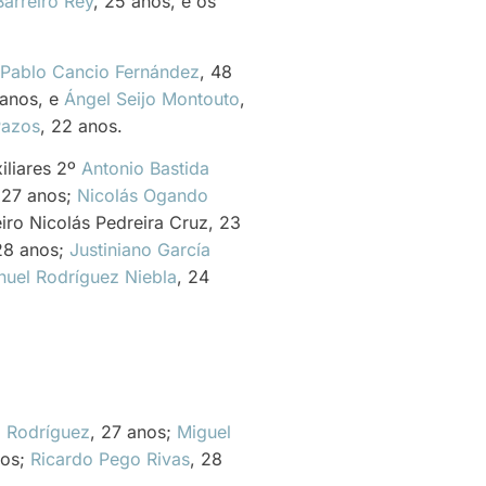
arreiro Rey
, 25 anos, e os
Pablo Cancio Fernández
, 48
 anos, e
Ángel Seijo Montouto
,
Pazos
, 22 anos.
iliares 2º
Antonio Bastida
 27 anos;
Nicolás Ogando
iro Nicolás Pedreira Cruz, 23
28 anos;
Justiniano García
uel Rodríguez Niebla
, 24
a Rodríguez
, 27 anos;
Miguel
nos;
Ricardo Pego Rivas
, 28