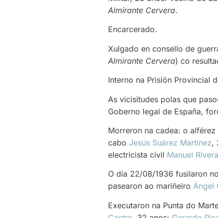
Almirante Cervera
.
Encarcerado.
Xulgado en consello de guerra
Almirante Cervera
) co result
Interno na Prisión Provincial
As vicisitudes polas que paso
Goberno legal de España, for
Morreron na cadea: o alférez
cabo
Jesús Suárez Martínez
,
electricista civil
Manuel River
O día 22/08/1936 fusilaron n
pasearon ao mariñeiro
Ángel
Executaron na Punta do Marte
Castro
, 32 anos;
Gerardo Pic