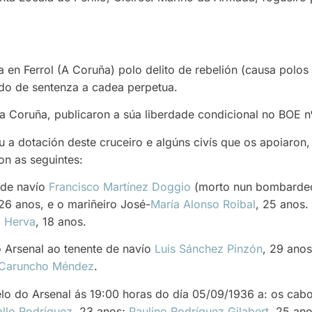
 en Ferrol (A Coruña) polo delito de rebelión (causa polo
ado de sentenza a cadea perpetua.
 da Coruña, publicaron a súa liberdade condicional no BOE 
u a dotación deste cruceiro e algúns civís que os apoiaron,
on as seguintes:
 de navío
Francisco Martínez Doggio
(morto nun bombardeo 
 26 anos, e o mariñeiro José-
María Alonso Roibal
, 25 anos
a Herva
, 18 anos.
o Arsenal ao tenente de navío
Luis Sánchez Pinzón
, 29 ano
 Caruncho Méndez
.
lo do Arsenal ás 19:00 horas do día 05/09/1936 a: os cab
allo Rodríguez
, 23 anos;
Paulino Rodríguez Gilabert
, 25 an