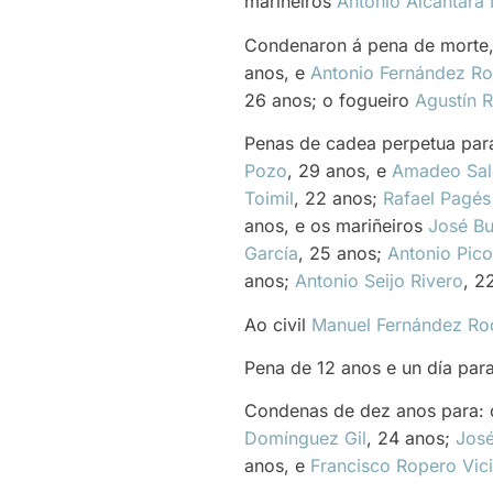
mariñeiros
Antonio Alcántara 
Condenaron á pena de morte,
anos, e
Antonio Fernández Ro
26 anos; o fogueiro
Agustín R
Penas de cadea perpetua para: 
Pozo
, 29 anos, e
Amadeo Sal
Toimil
, 22 anos;
Rafael Pagés
anos, e os mariñeiros
José B
García
, 25 anos;
Antonio Pic
anos;
Antonio Seijo Rivero
, 2
Ao civil
Manuel Fernández Ro
Pena de 12 anos e un día par
Condenas de dez anos para:
Domínguez Gil
, 24 anos;
José
anos, e
Francisco Ropero Vic