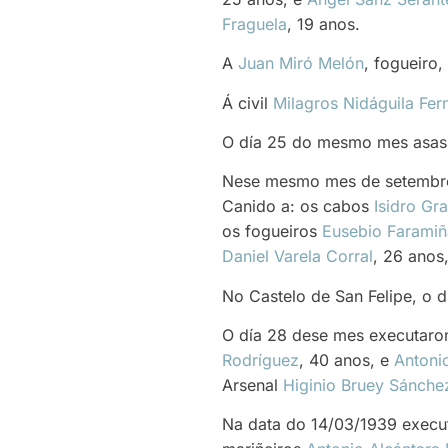
Fraguela
, 19 anos.
A
Juan Miró Melón
, fogueiro
Á civil
Milagros Nidáguila Fe
O día 25 do mesmo mes asasi
Nese mesmo mes de setembro,
Canido a: os cabos
Isidro Gr
os fogueiros
Eusebio Farami
Daniel Varela Corral
, 26 anos
No Castelo de San Felipe, o d
O día 28 dese mes executaron
Rodríguez
, 40 anos, e
Antoni
Arsenal
Higinio Bruey Sánche
Na data do 14/03/1939 execut