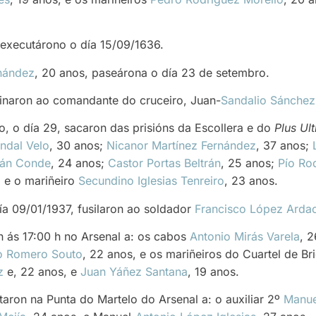
, executárono o día 15/09/1636.
rnández
, 20 anos, paseárona o día 23 de setembro.
naron ao comandante do cruceiro, Juan-
Sandalio Sánchez
 o día 29, sacaron das prisións da Escollera e do
Plus Ult
andal Velo
, 30 anos;
Nicanor Martínez Fernández
, 37 anos;
ñán Conde
, 24 anos;
Castor Portas Beltrán
, 25 anos;
Pío Ro
, e o mariñeiro
Secundino Iglesias Tenreiro
, 23 anos.
ía 09/01/1937, fusilaron ao soldador
Francisco López Arda
 ás 17:00 h no Arsenal a: os cabos
Antonio Mirás Varela
, 
o Romero Souto
, 22 anos, e os mariñeiros do Cuartel de Br
z
e, 22 anos, e
Juan Yáñez Santana
, 19 anos.
aron na Punta do Martelo do Arsenal a: o auxiliar 2º
Manue