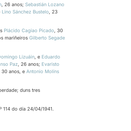
n
, 26 anos;
Sebastián Lozano
e
Lino Sánchez Bustelo
, 23
os
Plácido Cagiao Picado
, 30
 os mariñeiros
Gilberto Segade
omingo Lizuáin
, e
Eduardo
onso Paz
, 26 anos;
Evaristo
, 30 anos, e
Antonio Molíns
berdade; duns tres
nº 114 do día 24/04/1941.