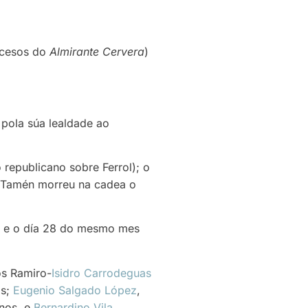
sucesos do
Almirante Cervera
)
 pola súa lealdade ao
epublicano sobre Ferrol); o
. Tamén morreu na cadea o
s e o día 28 do mesmo mes
os Ramiro-
Isidro Carrodeguas
os;
Eugenio Salgado López
,
anos, e
Bernardino Vila