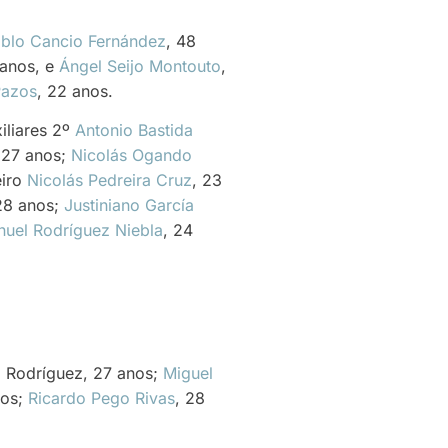
blo Cancio Fernández
, 48
 anos, e
Ángel Seijo Montouto
,
Pazos
, 22 anos.
iliares 2º
Antonio Bastida
 27 anos;
Nicolás Ogando
eiro
Nicolás Pedreira Cruz
, 23
28 anos;
Justiniano García
uel Rodríguez Niebla
, 24
a Rodríguez, 27 anos;
Miguel
nos;
Ricardo Pego Rivas
, 28