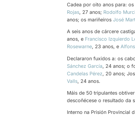
Cadea por oito anos para: o
Rojas
, 27 anos;
Rodolfo Murci
anos; os mariñeiros
José Mart
A seis anos de cárcere castig
anos, e
Francisco Izquierdo 
Rosewarne
, 23 anos, e
Alfon
Declararon fuxidos a: os cab
Sánchez García
, 24 anos; o 
Candelas Pérez
, 20 anos; Jos
Valls
, 24 anos.
Máis de 50 tripulantes obtiv
descoñécese o resultado da s
Interno na Prisión Provincial