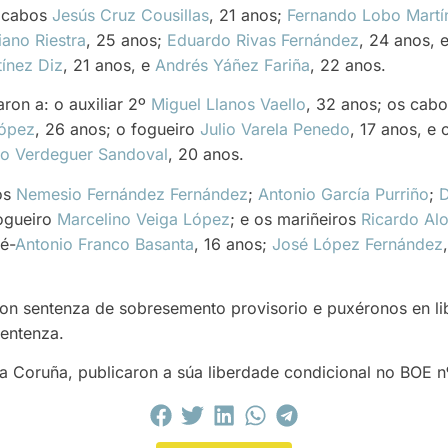
s cabos
Jesús Cruz Cousillas
, 21 anos;
Fernando Lobo Martí
ano Riestra
, 25 anos;
Eduardo Rivas Fernández
, 24 anos, 
ínez Diz
, 21 anos, e
Andrés Yáñez Fariña
, 22 anos.
aron a: o auxiliar 2º
Miguel Llanos Vaello
, 32 anos; os cab
López
, 26 anos; o fogueiro
Julio Varela Penedo
, 17 anos, e
so Verdeguer Sandoval
, 20 anos.
os
Nemesio Fernández Fernández
;
Antonio García Purriño
;
D
fogueiro
Marcelino Veiga López
; e os mariñeiros
Ricardo Al
é-
Antonio Franco Basanta
, 16 anos;
José López Fernández
eron sentenza de sobresemento provisorio e puxéronos en li
entenza.
 da Coruña, publicaron a súa liberdade condicional no BOE 