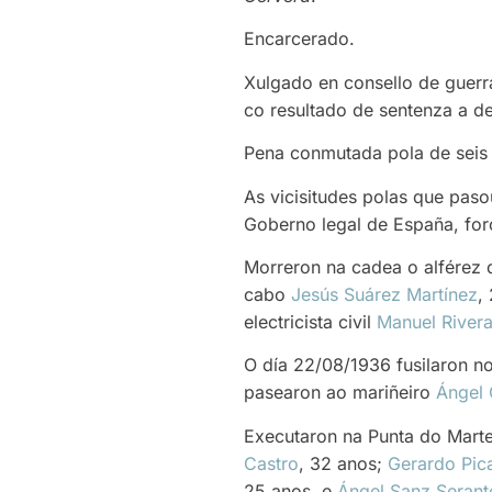
Encarcerado.
Xulgado en consello de guerra
co resultado de sentenza a de
Pena conmutada pola de seis a
As vicisitudes polas que paso
Goberno legal de España, for
Morreron na cadea o alférez
cabo
Jesús Suárez Martínez
,
electricista civil
Manuel River
O día 22/08/1936 fusilaron n
pasearon ao mariñeiro
Ángel
Executaron na Punta do Marte
Castro
, 32 anos;
Gerardo Pic
25 anos, e
Ángel Sanz Serant