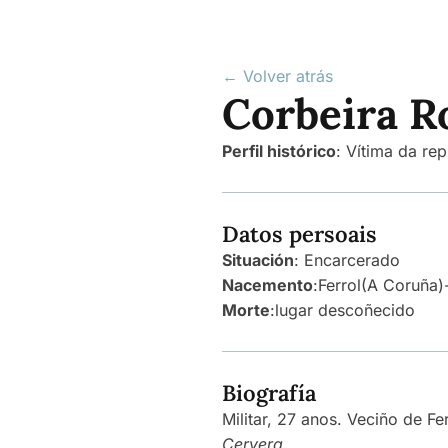
← Volver atrás
Corbeira R
Perfil histórico
:
Vítima da rep
Datos persoais
Situación
: Encarcerado
Nacemento
:
Ferrol
(A Coruña)
Morte
:
lugar descoñecido
Biografía
Militar, 27 anos. Veciño de Fe
Cervera
.