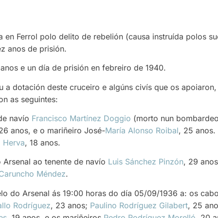
 en Ferrol polo delito de rebelión (causa instruída polos 
z anos de prisión.
nos e un día de prisión en febreiro de 1940.
u a dotación deste cruceiro e algúns civís que os apoiaron,
on as seguintes:
 de navío
Francisco Martínez Doggio
(morto nun bombardeo r
 26 anos, e o mariñeiro José-
María Alonso Roibal
, 25 anos
a Herva
, 18 anos.
o Arsenal ao tenente de navío
Luis Sánchez Pinzón
, 29 ano
 Caruncho Méndez
.
lo do Arsenal ás 19:00 horas do día 05/09/1936 a: os cab
allo Rodríguez
, 23 anos;
Paulino Rodríguez Gilabert
, 25 an
es
, 19 anos, e os mariñeiros
Pedro Rodríguez Morelló
, 20 