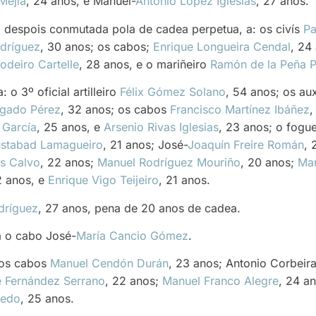
Mejía
, 24 anos, e Manuel-
Antonio López Iglesias
, 27 anos.
 despois conmutada pola de cadea perpetua, a: os civís
Pa
dríguez
, 30 anos; os cabos;
Enrique Longueira Cendal
, 24
odeiro Cartelle
, 28 anos, e o mariñeiro
Ramón de la Peña 
o 3º oficial artilleiro
Félix Gómez Solano
, 54 anos; os aux
gado Pérez
, 32 anos; os cabos
Francisco Martínez Ibáñez
,
 García
, 25 anos, e
Arsenio Rivas Iglesias
, 23 anos; o fogu
ustabad Lamagueiro
, 21 anos; José-
Joaquín Freire Román
, 
os Calvo
, 22 anos;
Manuel Rodríguez Mouriño
, 20 anos;
Man
2 anos, e
Enrique Vigo Teijeiro
, 21 anos.
dríguez
, 27 anos, pena de 20 anos de cadea.
a o cabo José-
María Cancio Gómez
.
 os cabos
Manuel Cendón Durán
, 23 anos; Antonio Corbeir
 Fernández Serrano
, 22 anos;
Manuel Franco Alegre
, 24 a
iedo
, 25 anos.