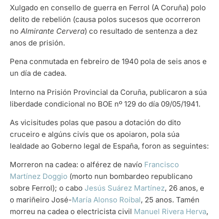
Xulgado en consello de guerra en Ferrol (A Coruña) polo
delito de rebelión (causa polos sucesos que ocorreron
no
Almirante Cervera
) co resultado de sentenza a dez
anos de prisión.
Pena conmutada en febreiro de 1940 pola de seis anos e
un día de cadea.
Interno na Prisión Provincial da Coruña, publicaron a súa
liberdade condicional no BOE nº 129 do día 09/05/1941.
As vicisitudes polas que pasou a dotación do dito
cruceiro e algúns civís que os apoiaron, pola súa
lealdade ao Goberno legal de España, foron as seguintes:
Morreron na cadea: o alférez de navío
Francisco
Martínez Doggio
(morto nun bombardeo republicano
sobre Ferrol); o cabo
Jesús Suárez Martínez
, 26 anos, e
o mariñeiro José-
María Alonso Roibal
, 25 anos. Tamén
morreu na cadea o electricista civil
Manuel Rivera Herva
,