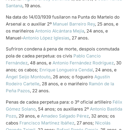
Santana
, 19 anos.
Na data do 14/03/1939 fusilaron na Punta do Martelo do
Arsenal a: o auxiliar 2º
Manuel Barreiro Rey
, 25 anos, e
os mariñeiros
Antonio Alcántara Mejía
, 24 anos, e
Manuel-
Antonio López Iglesias
, 27 anos.
Sufriron condena á pena de morte, despois conmutada
pola de cadea perpetua: os civís
Pablo Cancio
Fernández
, 48 anos, e
Antonio Fernández Rodríguez
, 30
anos; os cabos;
Enrique Longueira Cendal
, 24 anos, e
Ángel Seijo Montouto
, 26 anos; o fogueiro
Agustín
Rodeiro Cartelle
, 28 anos, e o mariñeiro
Ramón de la
Peña Pazos
, 22 anos.
Penas de cadea perpetua para: o 3º oficial artilleiro
Félix
Gómez Solano
, 54 anos; os auxiliares 2º
Antonio Bastida
Pozo
, 29 anos, e
Amadeo Salgado Pérez
, 32 anos; os
cabos
Francisco Martínez Ibáñez
, 27 anos;
Nicolás
Ogando Toimil
, 22 anos;
Rafael Pagés García
, 25 anos, e