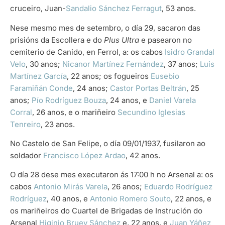
cruceiro, Juan-
Sandalio Sánchez Ferragut
, 53 anos.
Nese mesmo mes de setembro, o día 29, sacaron das
prisións da Escollera e do
Plus Ultra
e pasearon no
cemiterio de Canido, en Ferrol, a: os cabos
Isidro Grandal
Velo
, 30 anos;
Nicanor Martínez Fernández
, 37 anos;
Luis
Martínez García
, 22 anos; os fogueiros
Eusebio
Faramiñán Conde
, 24 anos;
Castor Portas Beltrán
, 25
anos;
Pío Rodríguez Bouza
, 24 anos, e
Daniel Varela
Corral
, 26 anos, e o mariñeiro
Secundino Iglesias
Tenreiro
, 23 anos.
No Castelo de San Felipe, o día 09/01/1937, fusilaron ao
soldador
Francisco López Ardao
, 42 anos.
O día 28 dese mes executaron ás 17:00 h no Arsenal a: os
cabos
Antonio Mirás Varela
, 26 anos;
Eduardo Rodríguez
Rodríguez
, 40 anos, e
Antonio Romero Souto
, 22 anos, e
os mariñeiros do Cuartel de Brigadas de Instrución do
Arsenal
Higinio Bruey Sánchez
e, 22 anos, e
Juan Yáñez