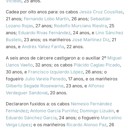
Viciedo
, 25 anos.
Cadea por oito anos para: os cabos
Jesús Cruz Cousillas
,
21 anos;
Fernando Lobo Martín
, 26 anos;
Sebastián
Lozano Rojas
, 27 anos;
Rodolfo Murciano Riestra
, 25
anos;
Eduardo Rivas Fernández
, 24 anos, e
Lino Sánchez
Bustelo
, 23 anos; os mariñeiros
José Martínez Diz
, 21
anos, e
Andrés Yáñez Fariña
, 22 anos.
A seis anos de cárcere castigaron a: o auxiliar 2º
Miguel
Llanos Vaello
, 32 anos; os cabos
Plácido Cagiao Picado
,
30 anos, e
Francisco Izquierdo López
, 26 anos; o
fogueiro
Julio Varela Penedo
, 17 anos, e os mariñeiros
Gilberto Segade Rosewarne
, 23 anos, e
Alfonso
Verdeguer Sandoval
, 20 anos.
Declararon fuxidos a: os cabos
Nemesio Fernández
Fernández
;
Antonio García Purriño
;
Domingo Lizuáin
, e
Eduardo Sánchez García
, 24 anos; o fogueiro
Marcelino
Veiga López
; e os mariñeiros
Ricardo Alonso Paz
, 26