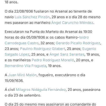
18 anos.
O día 22/08/1936 fusilaron no Arsenal ao tenente de
navío
Luis Sánchez Pinzón
, 29 anos e o día 28 do mesmo
mes pasearon ao mariñeiro
Ángel Caruncho Méndez
.
Executaron na Punta do Martelo do Arsenal ás 19:00
horas do día 05/09/1936 a: os cabos Ramiro-
Isidro
Carrodeguas Castro
, 32 anos;
Gerardo Picallo Rodríguez
,
23 anos;
Paulino Rodríguez Gilabert
, 25 anos;
Eugenio
Salgado López
, 25 anos, e
Ángel Sanz Serantes
, 19 anos,
e os mariñeiros
Pedro Rodríguez Morelló
, 20 anos, e
Bernardino Vila Fraguela
, 19 anos.
A
Juan Miró Melón
, fogueiro, executárono o día
15/09/1636.
Á civil
Milagros Nidáguila Fernández
, 20 anos, paseárona
o día 23 de setembro.
O día 25 do mesmo mes asasinaron ao comandante do