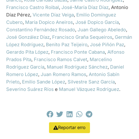
Francisco Castro Roibal
,
José-María Díaz Díaz
, Antonio
Díaz Pérez,
Vicente Díaz Veiga
,
Emilio Domínguez
Cubero
,
María Dopico Aneiros
,
José Dopico García
,
Constantino Fernández Rosado
,
Juan Gallego Abeledo
,
José González Díaz
,
Francisco Graña Sequeiros
,
Germán
López Rodríguez
,
Benito Paz Teijeiro
,
José Piñón Paz
,
Gerardo Pita López
,
Francisco Ponte Cabana
,
Alfonso
Prados Pita
,
Francisco Ramos Calvet
,
Marcelino
Rodríguez García
,
Manuel Rodríguez Sánchez
,
Daniel
Romero López
,
Juan Romero Ramos
,
Antonio Sabín
Prieto
,
Emilio Sande López
,
Silvestre Sanz García
,
Severino Suárez Ríos
e
Manuel Vázquez Rodríguez
.
Reportar erro