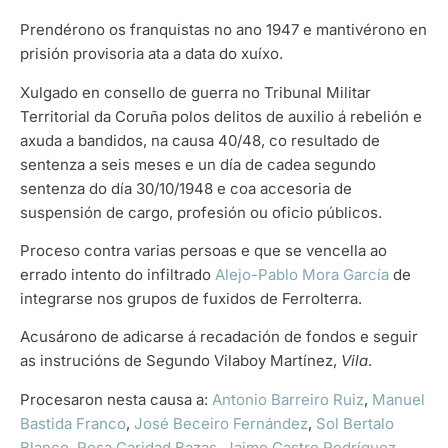
Prendérono os franquistas no ano 1947 e mantivérono en
prisión provisoria ata a data do xuíxo.
Xulgado en consello de guerra no Tribunal Militar
Territorial da Coruña polos delitos de auxilio á rebelión e
axuda a bandidos, na causa 40/48, co resultado de
sentenza a seis meses e un día de cadea segundo
sentenza do día 30/10/1948 e coa accesoria de
suspensión de cargo, profesión ou oficio públicos.
Proceso contra varias persoas e que se vencella ao
errado intento do infiltrado
Alejo-Pablo Mora García
de
integrarse nos grupos de fuxidos de Ferrolterra.
Acusárono de adicarse á recadación de fondos e seguir
as instrucións de Segundo Vilaboy Martínez,
Vila
.
Procesaron nesta causa a:
Antonio Barreiro Ruiz
,
Manuel
Bastida Franco
,
José Beceiro Fernández
,
Sol Bertalo
Blanco
,
Rosa Caridad Bazas
,
Jaime Castro Rodríguez
,