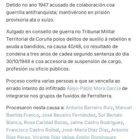
Detido no ano 1947 acusado de colaboración coa
guerrilla antifranquista; mantivérono en prisión
provisoria ata o xuízo.
Xulgado en consello de guerra no Tribunal Militar
Territorial da Coruña polos delitos de auxilio á rebelión e
axuda a bandidos, na causa 40/48, co resultado de
condena a tres anos de cadea segundo sentenza do día
30/10/1948 e coa accesoria de suspensión de cargo,
profesión ou oficio públicos.
Proceso contra varias persoas e que se vencella ao
errado intento do infiltrado
Alejo-Pablo Mora García
de
integrarse nos grupos de fuxidos de Ferrolterra.
Procesaron nesta causa a:
Antonio Barreiro Ruiz
,
Manuel
Bastida Franco
,
José Beceiro Fernández
,
Sol Bertalo
Blanco
,
Rosa Caridad Bazas
,
Jaime Castro Rodríguez
,
Francisco Castro Roibal
,
José-María Díaz Díaz
,
Antonio
Díaz Pérez
,
Vicente Díaz Veiga
,
Emilio Domínguez