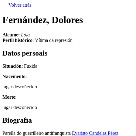
← Volver atrás
Fernández, Dolores
Alcume:
Lola
Perfil histórico
:
Vítima da represión
Datos persoais
Situación
: Fuxida
Nacemento
:
lugar descoñecido
Morte
:
lugar descoñecido
Biografía
Parella do guerrilleiro antifranquista
Evaristo Candelas Pérez
.