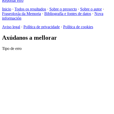
Reportar erro
Inicio
·
Todos os resultados
·
Sobre o proxecto
·
Sobre o autor
·
Fraseoloxía da Memoria
·
Bibliografía e fontes de datos
·
Nova
información
Aviso legal
·
Política de privacidade
·
Política de cookies
Axúdanos a mellorar
Tipo de erro