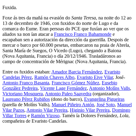
Fuxida.
Foxe ás tres da mañá na evasión do
Santa Teresa
, na noite do 12 ao
13 de decembro de 1946, con fuxidos do norte de Lugo e da
comarca do Eume. Eran persoas do PCE que fuxían ao ver que os
aliados xa non ían atacar a
Francisco Franco Bahamonde
e
escapaban sen a autorización da dirección da guerrilla. Despois de
mercar o barco por 60.000 pesetas, embarcaron na praia de Abrela,
Santa María de Suegos, O Vicedo (Lugo), chegando a Baiona
(Nova Aquitania, Francia) o día 20/12/1946. Trasladáronos ao
campo de concentración de Mérignac (Nova Aquitania, Francia).
Entre os fuxidos estaban:
Amador Barcia Fernández
,
Evaristo
Candelas Pérez
,
Ramón Chaves Albo
,
Evaristo Eive Vilar
, José-
Antonio Franco Basanta
,
Francisco Gómez Núñez
,
Eusebio
González Pedreira
,
Vicente Lage Fernández
,
Antonio Molíns Valls
,
Victoriano Mosquera
,
Antonio Paleo Saavedra
(organizador),
Laureano Pérez Rubiños
(dono do barco),
Evangelina Pigueiras
(parella de Molíns Valls),
Manuel Piñeiro Antón
,
José Soto
,
Manuel
Vilar Pazos
,
Antonio Vilar Pereira
,
Higinio Vilar Pereira
,
Domingo
Villar Torres
e
Ramón Vizoso
. Tamén ía Dolores Fernández,
Lola
,
compañeira de Evaristo Candelas.