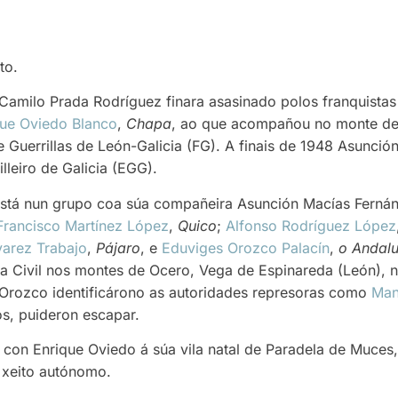
to.
 Camilo Prada Rodríguez finara asasinado polos franquista
que Oviedo Blanco
,
Chapa
, ao que acompañou no monte de
 Guerrillas de León-Galicia (FG). A finais de 1948 Asunción 
lleiro de Galicia (EGG).
stá nun grupo coa súa compañeira Asunción Macías Ferná
Francisco Martínez López
,
Quico
;
Alfonso Rodríguez López
varez Trabajo
,
Pájaro
, e
Eduviges Orozco Palacín
,
o Andal
 Civil nos montes de Ocero, Vega de Espinareda (León), 
Orozco identificárono as autoridades represoras como
Man
os, puideron escapar.
 con Enrique Oviedo á súa vila natal de Paradela de Muces,
 xeito autónomo.