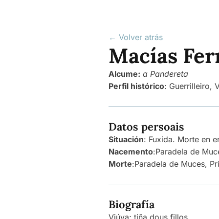
← Volver atrás
Macías Fer
Alcume:
a Pandereta
Perfil histórico
:
Guerrilleiro
,
V
Datos persoais
Situación
: Fuxida. Morte en 
Nacemento
:
Paradela de Muce
Morte
:
Paradela de Muces, Pri
Biografía
Viúva; tiña dous fillos.