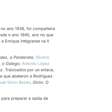
s no ano 1936, foi compañeira
sde o ano 1945, ano no que
e Enrique intégranse na II
ndez,
a Pandereta
;
Silverio
,
o Galego
;
Antonio López
uz
. Traizoados por un enlace,
na que abateron a Rodríguez
uel Girón Bazán
,
Girón
. O
 para preparar a saída de