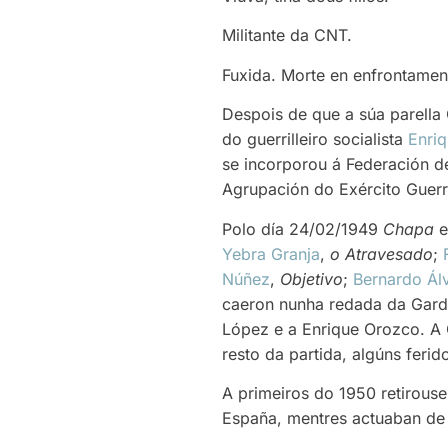
Militante da CNT.
Fuxida. Morte en enfrontamen
Despois de que a súa parella
do guerrilleiro socialista
Enri
se incorporou á Federación de
Agrupación do Exército Guerri
Polo día 24/02/1949
Chapa
e
Yebra Granja
,
o Atravesado
;
Núñez
,
Objetivo
;
Bernardo Ál
caeron nunha redada da Garda
López e a Enrique Orozco. A 
resto da partida, algúns ferid
A primeiros do 1950 retirouse
España, mentres actuaban de