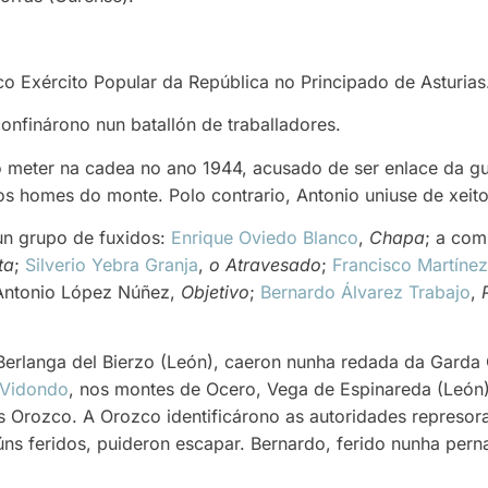
o Exército Popular da República no Principado de Asturias
onfinárono nun batallón de traballadores.
o meter na cadea no ano 1944, acusado de ser enlace da gue
 os homes do monte. Polo contrario, Antonio uniuse de xeito
un grupo de fuxidos:
Enrique Oviedo Blanco
,
Chapa
; a com
ta
;
Silverio Yebra Granja
,
o Atravesado
;
Francisco Martíne
Antonio López Núñez,
Objetivo
;
Bernardo Álvarez Trabajo
,
Berlanga del Bierzo (León), caeron nunha redada da Garda
a Vidondo
, nos montes de Ocero, Vega de Espinareda (León)
s Orozco. A Orozco identificárono as autoridades represo
gúns feridos, puideron escapar. Bernardo, ferido nunha per