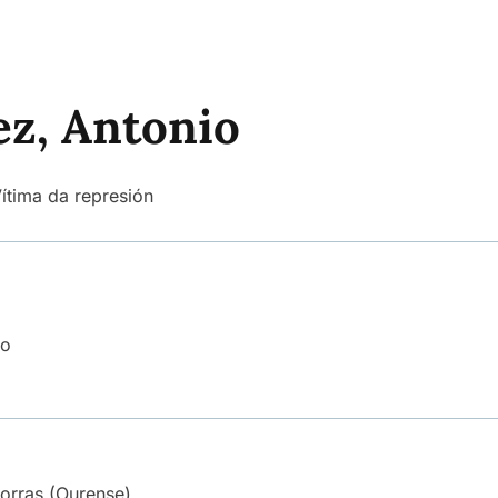
z, Antonio
ítima da represión
do
orras (Ourense).