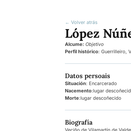
← Volver atrás
López Núñe
Alcume:
Objetivo
Perfil histórico
:
Guerrilleiro
,
V
Datos persoais
Situación
: Encarcerado
Nacemento
:
lugar descoñeci
Morte
:
lugar descoñecido
Biografía
Veciño de Vilamartín de Valde