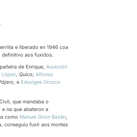
.
rrilla e liberado en 1946 coa
 definitivo aos fuxidos.
pañeira de Enrique,
Asunción
z López
,
Quico
;
Alfonso
Pájaro
, e
Eduviges Orozco
 Civil, que mandaba o
 e na que abateron a
ras como
Manuel Girón Bazán
,
na, conseguiu fuxir aos montes