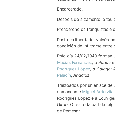
Encarcerado.
Despois do alzamento loitou c
Prendérono os franquistas e c
Posto en liberdade, volvéron
condición de infiltrarse entre
Polo día 24/02/1949 forman 
Macías Fernández
,
a Pandere
Rodríguez López
,
o Galego
; 
Palacín
,
Andaluz
.
Traizoados por un enlace de 
comandante
Miguel Arricivit
Rodríguez López e a Eduvige
Girón
. O resto da partida, al
de Remesar.