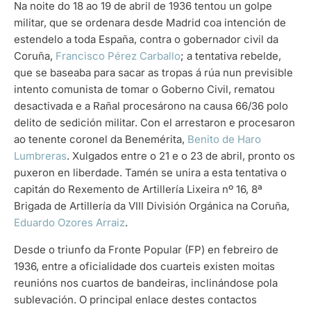
Na noite do 18 ao 19 de abril de 1936 tentou un golpe
militar, que se ordenara desde Madrid coa intención de
estendelo a toda España, contra o gobernador civil da
Coruña,
Francisco Pérez Carballo
; a tentativa rebelde,
que se baseaba para sacar as tropas á rúa nun previsible
intento comunista de tomar o Goberno Civil, rematou
desactivada e a Rañal procesárono na causa 66/36 polo
delito de sedición militar. Con el arrestaron e procesaron
ao tenente coronel da Benemérita,
Benito de Haro
Lumbreras
. Xulgados entre o 21 e o 23 de abril, pronto os
puxeron en liberdade. Tamén se unira a esta tentativa o
capitán do Rexemento de Artillería Lixeira nº 16, 8ª
Brigada de Artillería da VIII División Orgánica na Coruña,
Eduardo Ozores Arraiz
.
Desde o triunfo da Fronte Popular (FP) en febreiro de
1936, entre a oficialidade dos cuarteis existen moitas
reunións nos cuartos de bandeiras, inclinándose pola
sublevación. O principal enlace destes contactos