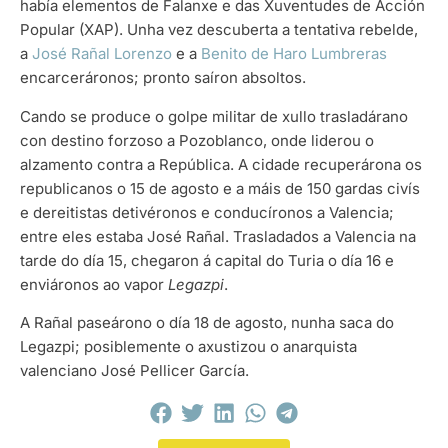
había elementos de Falanxe e das Xuventudes de Acción
Popular (XAP). Unha vez descuberta a tentativa rebelde,
a
José Rañal Lorenzo
e a
Benito de Haro Lumbreras
encarceráronos; pronto saíron absoltos.
Cando se produce o golpe militar de xullo trasladárano
con destino forzoso a Pozoblanco, onde liderou o
alzamento contra a República. A cidade recuperárona os
republicanos o 15 de agosto e a máis de 150 gardas civís
e dereitistas detivéronos e conducíronos a Valencia;
entre eles estaba José Rañal. Trasladados a Valencia na
tarde do día 15, chegaron á capital do Turia o día 16 e
enviáronos ao vapor
Legazpi
.
A Rañal paseárono o día 18 de agosto, nunha saca do
Legazpi; posiblemente o axustizou o anarquista
valenciano José Pellicer García.