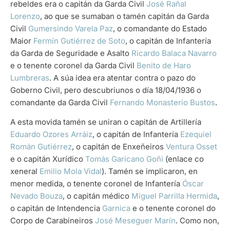
rebeldes era o capitán da Garda Civil
José Rañal
Lorenzo
, ao que se sumaban o tamén capitán da Garda
Civil
Gumersindo Varela Paz
, o comandante do Estado
Maior
Fermín Gutiérrez de Soto
, o capitán de Infantería
da Garda de Seguridade e Asalto
Ricardo Balaca Navarro
e o tenente coronel da Garda Civil
Benito de Haro
Lumbreras
. A súa idea era atentar contra o pazo do
Goberno Civil, pero descubriunos o día 18/04/1936 o
comandante da Garda Civil
Fernando Monasterio Bustos
.
A esta movida tamén se uniran o capitán de Artillería
Eduardo Ozores Arráiz
, o capitán de Infantería
Ezequiel
Román Gutiérrez
, o capitán de Enxeñeiros
Ventura Osset
e o capitán Xurídico
Tomás Garicano Goñi
(enlace co
xeneral
Emilio Mola Vidal
). Tamén se implicaron, en
menor medida, o tenente coronel de Infantería
Óscar
Nevado Bouza
, o capitán médico
Miguel Parrilla Hermida
,
o capitán de Intendencia
Garnica
e o tenente coronel do
Corpo de Carabineiros
José Meseguer Marín
. Como non,