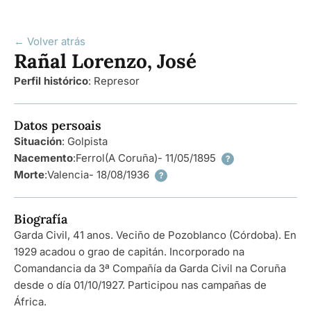
← Volver atrás
Rañal Lorenzo, José
Perfil histórico
:
Represor
Datos persoais
Situación
: Golpista
Nacemento
:
Ferrol
(A Coruña)
- 11/05/1895
?
Morte
:
Valencia
- 18/08/1936
?
Biografía
Garda Civil, 41 anos. Veciño de Pozoblanco (Córdoba). En
1929 acadou o grao de capitán. Incorporado na
Comandancia da 3ª Compañía da Garda Civil na Coruña
desde o día 01/10/1927. Participou nas campañas de
África.