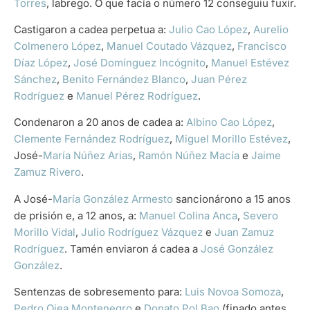
Torres
, labrego. O que facía o número 12 conseguiu fuxir.
Castigaron a cadea perpetua a:
Julio Cao López
,
Aurelio
Colmenero López
,
Manuel Coutado Vázquez
,
Francisco
Díaz López
,
José Domínguez Incógnito
,
Manuel Estévez
Sánchez
,
Benito Fernández Blanco
,
Juan Pérez
Rodríguez
e
Manuel Pérez Rodríguez
.
Condenaron a 20 anos de cadea a:
Albino Cao López
,
Clemente Fernández Rodríguez
,
Miguel Morillo Estévez
,
José-
María Núñez Arias
,
Ramón Núñez Macía
e
Jaime
Zamuz Rivero
.
A José-
María González Armesto
sancionárono a 15 anos
de prisión e, a 12 anos, a:
Manuel Colina Anca
,
Severo
Morillo Vidal
,
Julio Rodríguez Vázquez
e
Juan Zamuz
Rodríguez
. Tamén enviaron á cadea a
José González
González
.
Sentenzas de sobresemento para:
Luis Novoa Somoza
,
Pedro Ojea Montenegro
e
Donato Pol Bao
(finado antes