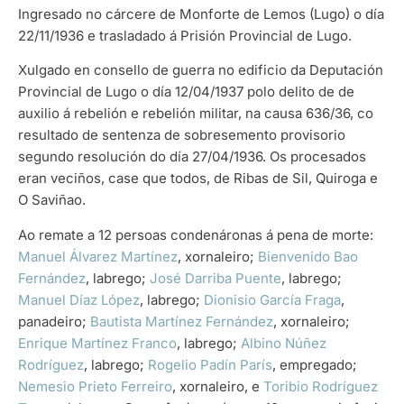
Ingresado no cárcere de Monforte de Lemos (Lugo) o día
22/11/1936 e trasladado á Prisión Provincial de Lugo.
Xulgado en consello de guerra no edificio da Deputación
Provincial de Lugo o día 12/04/1937 polo delito de de
auxilio á rebelión e rebelión militar, na causa 636/36, co
resultado de sentenza de sobresemento provisorio
segundo resolución do día 27/04/1936. Os procesados
eran veciños, case que todos, de Ribas de Sil, Quiroga e
O Saviñao.
Ao remate a 12 persoas condenáronas á pena de morte:
Manuel Álvarez Martínez
, xornaleiro;
Bienvenido Bao
Fernández
, labrego;
José Darriba Puente
, labrego;
Manuel Díaz López
, labrego;
Dionisio García Fraga
,
panadeiro;
Bautista Martínez Fernández
, xornaleiro;
Enrique Martínez Franco
, labrego;
Albino Núñez
Rodríguez
, labrego;
Rogelio Padín París
, empregado;
Nemesio Prieto Ferreiro
, xornaleiro, e
Toribio Rodríguez