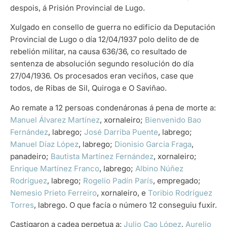
despois, á Prisión Provincial de Lugo.
Xulgado en consello de guerra no edificio da Deputación
Provincial de Lugo o día 12/04/1937 polo delito de de
rebelión militar, na causa 636/36, co resultado de
sentenza de absolución segundo resolución do día
27/04/1936. Os procesados eran veciños, case que
todos, de Ribas de Sil, Quiroga e O Saviñao.
Ao remate a 12 persoas condenáronas á pena de morte a:
Manuel Álvarez Martínez
, xornaleiro;
Bienvenido Bao
Fernández
, labrego;
José Darriba Puente
, labrego;
Manuel Díaz López
, labrego;
Dionisio García Fraga
,
panadeiro;
Bautista Martínez Fernández
, xornaleiro;
Enrique Martínez Franco
, labrego;
Albino Núñez
Rodríguez
, labrego;
Rogelio Padín París
, empregado;
Nemesio Prieto Ferreiro
, xornaleiro, e
Toribio Rodríguez
Torres
, labrego. O que facía o número 12 conseguiu fuxir.
Castigaron a cadea perpetua a:
Julio Cao López
,
Aurelio