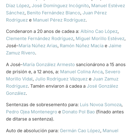
Díaz López
,
José Domínguez Incógnito
,
Manuel Estévez
Sánchez
,
Benito Fernández Blanco
,
Juan Pérez
Rodríguez
e
Manuel Pérez Rodríguez
.
Condenaron a 20 anos de cadea a:
Albino Cao López
,
Clemente Fernández Rodríguez
,
Miguel Morillo Estévez
,
José-
María Núñez Arias
,
Ramón Núñez Macía
e
Jaime
Zamuz Rivero
.
A José-
María González Armesto
sancionárono a 15 anos
de prisión e, a 12 anos, a:
Manuel Colina Anca
,
Severo
Morillo Vidal
,
Julio Rodríguez Vázquez
e
Juan Zamuz
Rodríguez
. Tamén enviaron á cadea a
José González
González
.
Sentenzas de sobresemento para:
Luis Novoa Somoza
,
Pedro Ojea Montenegro
e
Donato Pol Bao
(finado antes
de ditarse a sentenza).
Auto de absolución para:
Germán Cao López
,
Manuel