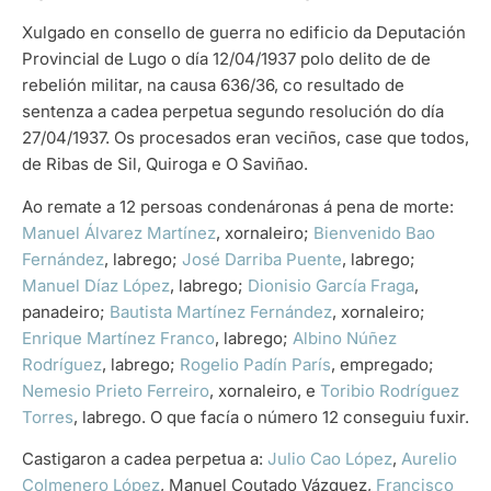
Xulgado en consello de guerra no edificio da Deputación
Provincial de Lugo o día 12/04/1937 polo delito de de
rebelión militar, na causa 636/36, co resultado de
sentenza a cadea perpetua segundo resolución do día
27/04/1937. Os procesados eran veciños, case que todos,
de Ribas de Sil, Quiroga e O Saviñao.
Ao remate a 12 persoas condenáronas á pena de morte:
Manuel Álvarez Martínez
, xornaleiro;
Bienvenido Bao
Fernández
, labrego;
José Darriba Puente
, labrego;
Manuel Díaz López
, labrego;
Dionisio García Fraga
,
panadeiro;
Bautista Martínez Fernández
, xornaleiro;
Enrique Martínez Franco
, labrego;
Albino Núñez
Rodríguez
, labrego;
Rogelio Padín París
, empregado;
Nemesio Prieto Ferreiro
, xornaleiro, e
Toribio Rodríguez
Torres
, labrego. O que facía o número 12 conseguiu fuxir.
Castigaron a cadea perpetua a:
Julio Cao López
,
Aurelio
Colmenero López
, Manuel Coutado Vázquez,
Francisco