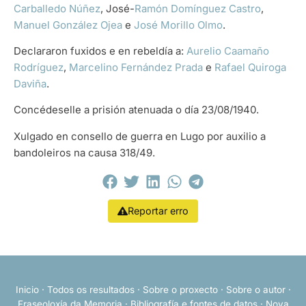
Carballedo Núñez
, José-
Ramón Domínguez Castro
,
Manuel González Ojea
e
José Morillo Olmo
.
Declararon fuxidos e en rebeldía a:
Aurelio Caamaño
Rodríguez
,
Marcelino Fernández Prada
e
Rafael Quiroga
Daviña
.
Concédeselle a prisión atenuada o día 23/08/1940.
Xulgado en consello de guerra en Lugo por auxilio a
bandoleiros na causa 318/49.
Reportar erro
Inicio
·
Todos os resultados
·
Sobre o proxecto
·
Sobre o autor
·
Fraseoloxía da Memoria
·
Bibliografía e fontes de datos
·
Nova