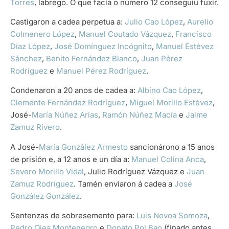
Torres
, labrego. O que facía o número 12 conseguiu fuxir.
Castigaron a cadea perpetua a:
Julio Cao López
,
Aurelio
Colmenero López
,
Manuel Coutado Vázquez
,
Francisco
Díaz López
,
José Domínguez Incógnito
,
Manuel Estévez
Sánchez
,
Benito Fernández Blanco
,
Juan Pérez
Rodríguez
e
Manuel Pérez Rodríguez
.
Condenaron a 20 anos de cadea a:
Albino Cao López
,
Clemente Fernández Rodríguez
,
Miguel Morillo Estévez
,
José-
María Núñez Arias
,
Ramón Núñez Macía
e
Jaime
Zamuz Rivero
.
A José-
María González Armesto
sancionárono a 15 anos
de prisión e, a 12 anos e un día a:
Manuel Colina Anca
,
Severo Morillo Vidal
, Julio Rodríguez Vázquez e
Juan
Zamuz Rodríguez
. Tamén enviaron á cadea a
José
González González
.
Sentenzas de sobresemento para:
Luis Novoa Somoza
,
Pedro Ojea Montenegro
e
Donato Pol Bao
(finado antes