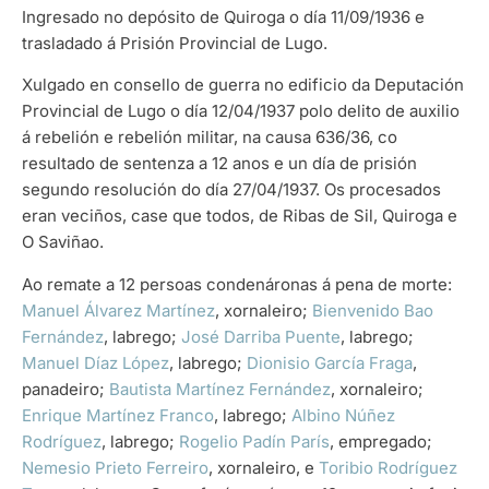
Ingresado no depósito de Quiroga o día 11/09/1936 e
trasladado á Prisión Provincial de Lugo.
Xulgado en consello de guerra no edificio da Deputación
Provincial de Lugo o día 12/04/1937 polo delito de auxilio
á rebelión e rebelión militar, na causa 636/36, co
resultado de sentenza a 12 anos e un día de prisión
segundo resolución do día 27/04/1937. Os procesados
eran veciños, case que todos, de Ribas de Sil, Quiroga e
O Saviñao.
Ao remate a 12 persoas condenáronas á pena de morte:
Manuel Álvarez Martínez
, xornaleiro;
Bienvenido Bao
Fernández
, labrego;
José Darriba Puente
, labrego;
Manuel Díaz López
, labrego;
Dionisio García Fraga
,
panadeiro;
Bautista Martínez Fernández
, xornaleiro;
Enrique Martínez Franco
, labrego;
Albino Núñez
Rodríguez
, labrego;
Rogelio Padín París
, empregado;
Nemesio Prieto Ferreiro
, xornaleiro, e
Toribio Rodríguez