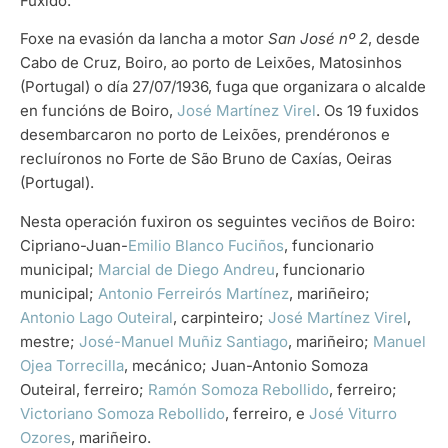
Fuxido.
Foxe na evasión da lancha a motor
San José nº 2
, desde
Cabo de Cruz, Boiro, ao porto de Leixões, Matosinhos
(Portugal) o día 27/07/1936, fuga que organizara o alcalde
en funcións de Boiro,
José Martínez Virel
. Os 19 fuxidos
desembarcaron no porto de Leixões, prendéronos e
recluíronos no Forte de São Bruno de Caxías, Oeiras
(Portugal).
Nesta operación fuxiron os seguintes veciños de Boiro:
Cipriano-Juan-
Emilio Blanco Fuciños
, funcionario
municipal;
Marcial de Diego Andreu
, funcionario
municipal;
Antonio Ferreirós Martínez
, mariñeiro;
Antonio Lago Outeiral
, carpinteiro;
José Martínez Virel
,
mestre;
José-Manuel Muñiz Santiago
, mariñeiro;
Manuel
Ojea Torrecilla
, mecánico; Juan-Antonio Somoza
Outeiral, ferreiro;
Ramón Somoza Rebollido
, ferreiro;
Victoriano Somoza Rebollido
, ferreiro, e
José Viturro
Ozores
, mariñeiro.