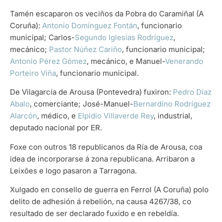
Tamén escaparon os veciños da Pobra do Caramiñal (A
Coruña):
Antonio Domínguez Fontán
, funcionario
municipal; Carlos-
Segundo Iglesias Rodríguez
,
mecánico;
Pastor Núñez Cariño
, funcionario municipal;
Antonio Pérez Gómez
, mecánico, e Manuel-
Venerando
Porteiro Viña
, funcionario municipal.
De Vilagarcía de Arousa (Pontevedra) fuxiron:
Pedro Díaz
Abalo
, comerciante; José-Manuel-
Bernardino Rodríguez
Alarcón
, médico, e
Elpidio Villaverde Rey
, industrial,
deputado nacional por ER.
Foxe con outros 18 republicanos da Ría de Arousa, coa
idea de incorporarse á zona republicana. Arribaron a
Leixões e logo pasaron a Tarragona.
Xulgado en consello de guerra en Ferrol (A Coruña) polo
delito de adhesión á rebelión, na causa 4267/38, co
resultado de ser declarado fuxido e en rebeldía.